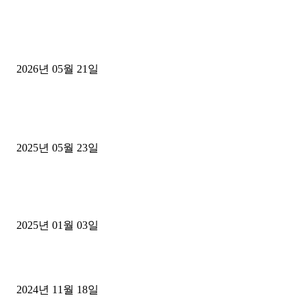
[김해트럭매매] 3.5톤 윙바디에 개별화물넘버 달고 월 고정 지입료 
후기
2026년 05월 21일
■트럭기사■ 인생.극장
중고트럭매매 유튜브로 실버버튼? 디젤트럭이 해냈습니다 (감동 실화
2025년 05월 23일
1톤운송업 콜바리 4년동안 하시다가 1톤화물차+영업용넘버가격비교
젤트럭으로 정리!
2025년 01월 03일
윙바디 3.5톤트럭+화물개별넘버 동시계약손님, 지입정리 인터뷰
2024년 11월 18일