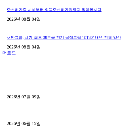
주선허가증 시세부터 화물주선허가권까지 알아봅시다
2026년 08월 04일
새안그룹, 세계 최초 30톤급 전기 굴절트럭 ‘ET30’ 내년 전격 양산
2026년 08월 04일
더로드
■디젤트럭■ 허가.진행
파주시 1.2톤 카고트럭 용달넘버 구매 완료! 접수까지 신속하게 진행
2026년 07월 09일
용인 고객님 1.2톤 냉동탑차 영업용번호판 계약 완료
2026년 06월 15일