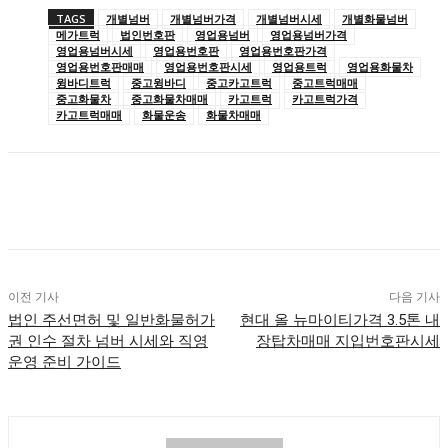
TAGS
개별넘버
개별넘버가격
개별넘버시세
개별화물넘버
메가트럭
법인번호판
영업용넘버
영업용넘버가격
영업용넘버시세
영업용번호판
영업용번호판가격
영업용번호판매매
영업용번호판시세
영업용트럭
영업용화물차
윙바디트럭
중고윙바디
중고카고트럭
중고트럭매매
중고화물차
중고화물차매매
카고트럭
카고트럭가격
카고트럭매매
화물운송
화물차매매
이전 기사
다음 기사
법인 주선면허 및 일반화물허가
현대 올 뉴마이티가격 3.5톤 내
권 인수 절차 넘버 시세와 직영
장탑차매매 지입번호판시세
운영 준비 가이드