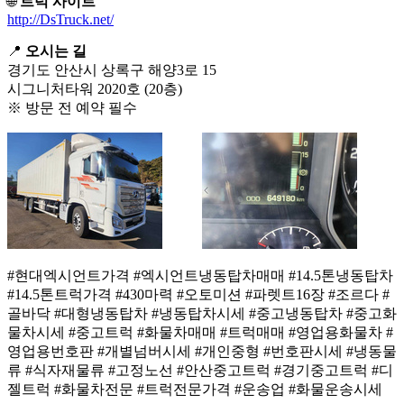
🌐
트럭 사이트
http://DsTruck.net/
📍
오시는 길
경기도 안산시 상록구 해양3로 15
시그니처타워 2020호 (20층)
※ 방문 전 예약 필수
#현대엑시언트가격 #엑시언트냉동탑차매매 #14.5톤냉동탑차
#14.5톤트럭가격 #430마력 #오토미션 #파렛트16장 #조르다 #
골바닥 #대형냉동탑차 #냉동탑차시세 #중고냉동탑차 #중고화
물차시세 #중고트럭 #화물차매매 #트럭매매 #영업용화물차 #
영업용번호판 #개별넘버시세 #개인중형 #번호판시세 #냉동물
류 #식자재물류 #고정노선 #안산중고트럭 #경기중고트럭 #디
젤트럭 #화물차전문 #트럭전문가격 #운송업 #화물운송시세