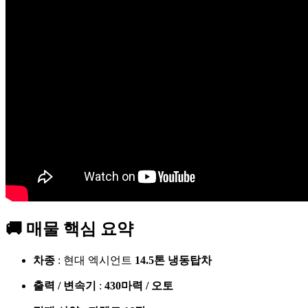
🚚 매물 핵심 요약
차종
: 현대 엑시언트
14.5톤 냉동탑차
출력 / 변속기
:
430마력 / 오토