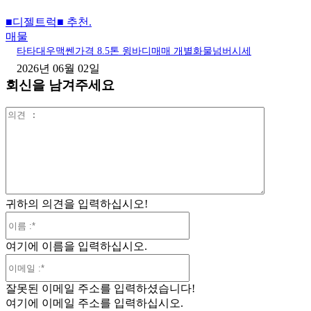
■디젤트럭■ 추천.
매물
타타대우맥쎈가격 8.5톤 윙바디매매 개별화물넘버시세
2026년 06월 02일
회신을 남겨주세요
의
견
:
귀하의 의견을 입력하십시오!
이
름
여기에 이름을 입력하십시오.
:*
이
메
잘못된 이메일 주소를 입력하셨습니다!
일
여기에 이메일 주소를 입력하십시오.
:*