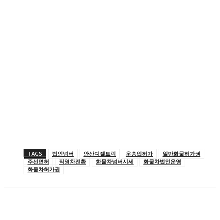
TAGS
법인넘버
안산디젤트럭
운송업허가
일반화물허가권
주선면허
직영차전환
화물차넘버시세
화물차법인운영
화물차허가권