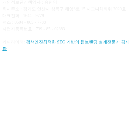
개인정보관리책임자 : 송민영
회사주소 : 경기도 안산시 상록구 해양3로 15 시그니처타워 2020호
대표전화 : 1644 - 9779
팩스 : 0504 - 065 - 7788
사업자등록번호 : 739 - 85 - 02383
카피라이터:
검색엔진최적화 SEO 기반의 웹브랜딩 설계전문가 김재
환
FOLLOW US