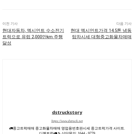
이전 기사
다음 기사
현대자동차, 엑시언트 수소전기
현대 엑시언트가격 14.5톤 냉동
트럭으로 유럽 2,000만km 주행
탑차시세 대형중고화물차매매
달성
dstruckstory
https://www.dstruck.net
🚛중고트럭매매 중고화물차매매 영업용번호판시세 중고트럭가격 사이트.
디젤트럭🚛 📞상담문의: 1644 - 9779