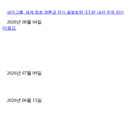
새안그룹, 세계 최초 30톤급 전기 굴절트럭 ‘ET30’ 내년 전격 양산
2026년 08월 04일
더로드
■디젤트럭■ 허가.진행
파주시 1.2톤 카고트럭 용달넘버 구매 완료! 접수까지 신속하게 진행
2026년 07월 09일
용인 고객님 1.2톤 냉동탑차 영업용번호판 계약 완료
2026년 06월 15일
[김해트럭매매] 3.5톤 윙바디에 개별화물넘버 달고 월 고정 지입료 
후기