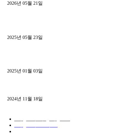
2026년 05월 21일
■트럭기사■ 인생.극장
중고트럭매매 유튜브로 실버버튼? 디젤트럭이 해냈습니다 (감동 실화
2025년 05월 23일
1톤운송업 콜바리 4년동안 하시다가 1톤화물차+영업용넘버가격비교
젤트럭으로 정리!
2025년 01월 03일
윙바디 3.5톤트럭+화물개별넘버 동시계약손님, 지입정리 인터뷰
2024년 11월 18일
디젤트럭 카테고리
■디젤트럭■ 추천.매물
1168
■디젤트럭스토리
428
■디젤트럭■화물.정보
188