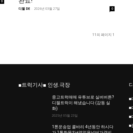
완료!
0
디젤 DE
-
2026년 03월 27일
0
11의 페이지 1
■트럭기사■ 인생.극장
중고트럭매매 유튜브로 실버버튼?
■
진
디젤트럭이 해냈습니다 (감동 실
■
화)
2025년 05월 23일
■
■
업
1톤운송업 콜바리 4년동안 하시다
가 1톤화물차+영업용넘버가격비