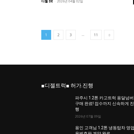
디젤 DE
-
2026년 04월 02일
...
1
2
3
11
■디젤트럭■ 허가.진행
파주시 1.2톤 카고트럭 용달넘버
구매 완료! 접수까지 신속하게 
행
2026년 07월 09일
용인 고객님 1.2톤 냉동탑차 영
용번호판 계약 완료