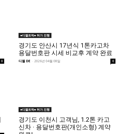
■디젤트럭■ 허가.진행
경기도 안산시 17년식 1톤카고차
용달번호판 시세 비교후 계약 완료
디젤 DE
-
2026년 04월 08일
0
0
■디젤트럭■ 허가.진행
례
경기도 이천시 고객님, 1.2톤 카고
신차 · 용달번호판(개인소형) 계약