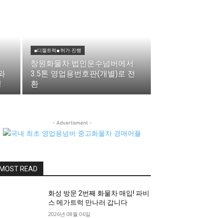
■디젤트럭■ 허가.진행
창원화물차 법인운수넘버에서
와
3.5톤 영업용번호판(개별)로 전
행
환
- Advertisment -
MOST READ
화성 방문 2번째 화물차 매입! 파비
스 메가트럭 만나러 갑니다
2026년 08월 06일