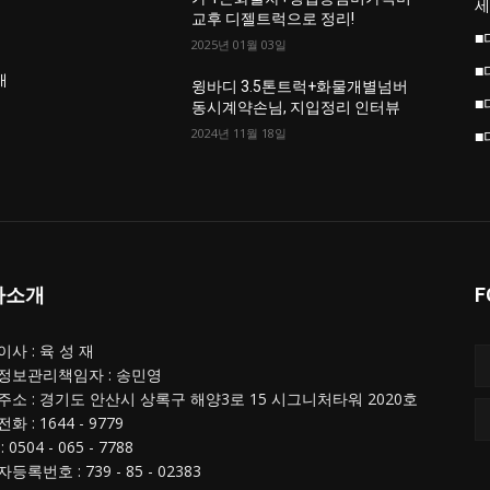
세
교후 디젤트럭으로 정리!
■
2025년 01월 03일
■
개
윙바디 3.5톤트럭+화물개별넘버
■
동시계약손님, 지입정리 인터뷰
2024년 11월 18일
■
사소개
F
사 : 육 성 재
정보관리책임자 : 송민영
주소 : 경기도 안산시 상록구 해양3로 15 시그니처타워 2020호
화 : 1644 - 9779
 0504 - 065 - 7788
등록번호 : 739 - 85 - 02383