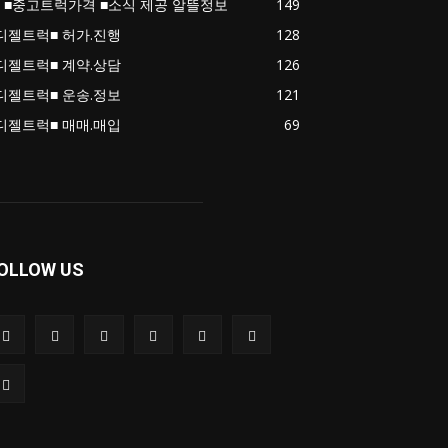
 ■중고트럭가격 ■소식 제공 알뜰정보
149
디젤트럭■ 허가.진행
128
디젤트럭■ 계약.상담
126
디젤트럭■ 운송.정보
121
디젤트럭■ 매매.매입
69
OLLOW US