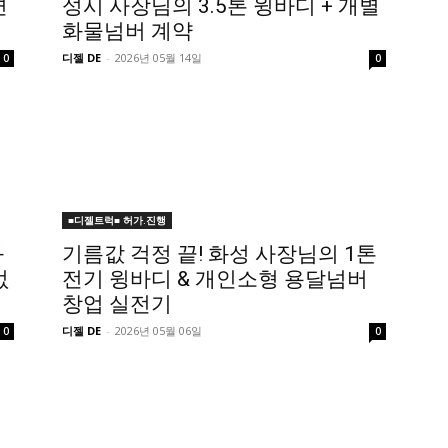
면
성시 사장님의 3.5톤 윙바디 + 개별
화물넘버 계약
디젤 DE
-
2026년 05월 14일
0
0
■디젤트럭■ 허가.진행
와
기름값 걱정 끝! 화성 사장님의 1톤
없
전기 윙바디 & 개인소형 용달넘버
창업 실전기
디젤 DE
-
2026년 05월 06일
0
0