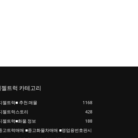
디젤트럭 카테고리
디젤트럭■ 추천.매물
1168
디젤트럭스토리
428
디젤트럭■화물.정보
188
중고트럭매매 ■중고화물차매매 ■영업용번호판시