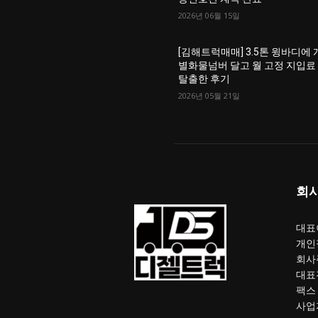
2026년 06월 15일
[김해트럭매매] 3.5톤 윙바디에 
별화물넘버 달고 월 고정 지입료
탈출한 후기
2026년 05월 21일
회
대표이
개인
회사
대표전
팩스 :
사업자