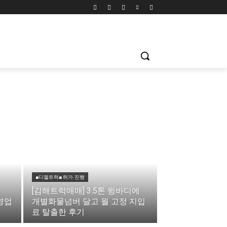
■디젤트럭■ 허가.진행
[김해트럭매매] 3.5톤 윙바디에
영업
개별화물넘버 달고 월 고정 지입
료 탈출한 후기