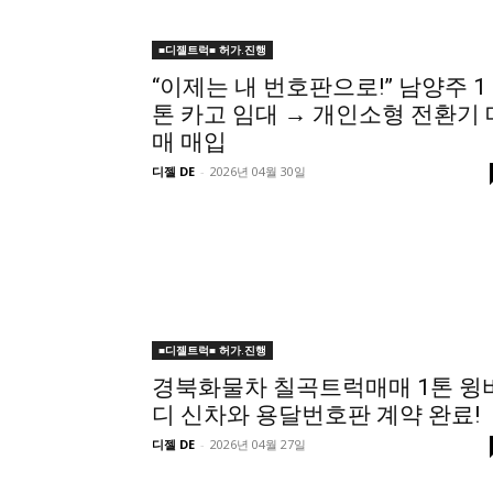
■디젤트럭■ 허가.진행
“이제는 내 번호판으로!” 남양주 1
톤 카고 임대 → 개인소형 전환기 
매 매입
디젤 DE
-
2026년 04월 30일
■디젤트럭■ 허가.진행
경북화물차 칠곡트럭매매 1톤 윙
디 신차와 용달번호판 계약 완료!
디젤 DE
-
2026년 04월 27일