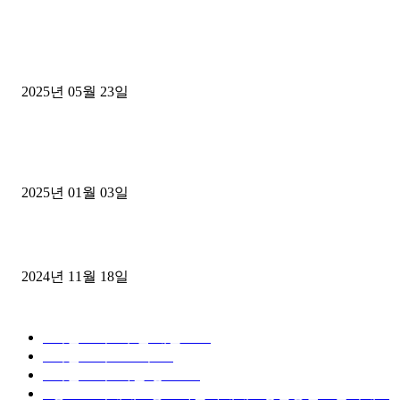
■트럭기사■ 인생.극장
중고트럭매매 유튜브로 실버버튼? 디젤트럭이 해냈습니다 (감동 실화
2025년 05월 23일
1톤운송업 콜바리 4년동안 하시다가 1톤화물차+영업용넘버가격비교
젤트럭으로 정리!
2025년 01월 03일
윙바디 3.5톤트럭+화물개별넘버 동시계약손님, 지입정리 인터뷰
2024년 11월 18일
디젤트럭 카테고리
■디젤트럭■ 추천.매물
1168
■디젤트럭스토리
428
■디젤트럭■화물.정보
188
■중고트럭매매 ■중고화물차매매 ■영업용번호판시세 ■