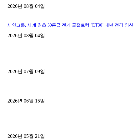
2026년 08월 04일
새안그룹, 세계 최초 30톤급 전기 굴절트럭 ‘ET30’ 내년 전격 양산
2026년 08월 04일
■디젤트럭■ 허가.진행
파주시 1.2톤 카고트럭 용달넘버 구매 완료! 접수까지 신속하게 진행
2026년 07월 09일
용인 고객님 1.2톤 냉동탑차 영업용번호판 계약 완료
2026년 06월 15일
[김해트럭매매] 3.5톤 윙바디에 개별화물넘버 달고 월 고정 지입료 
후기
2026년 05월 21일