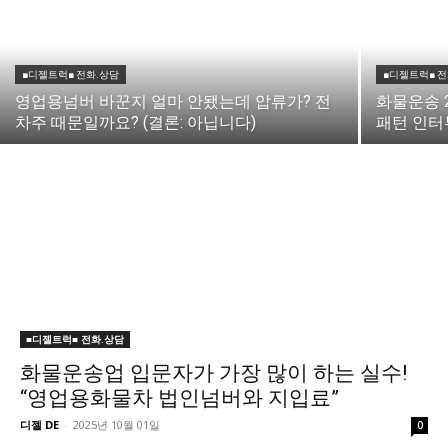
■디젤트럭■ 전화.상담
■디젤트럭■ 
영업용넘버 바꾼지 얼마 안됐는데 압류가? 전
화물운송 
차주 때문일까요? (결론: 아닙니다)
패턴 인터뷰
■디젤트럭■ 전화.상담
화물운송업 입문자가 가장 많이 하는 실수!
“영업용화물차 법인넘버와 지입료”
디젤 DE
-
2025년 10월 01일
0