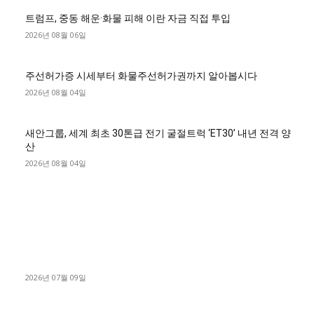
트럼프, 중동 해운·화물 피해 이란 자금 직접 투입
2026년 08월 06일
주선허가증 시세부터 화물주선허가권까지 알아봅시다
2026년 08월 04일
새안그룹, 세계 최초 30톤급 전기 굴절트럭 ‘ET30’ 내년 전격 양
산
2026년 08월 04일
■디젤트럭■ 허가.진행
파주시 1.2톤 카고트럭 용달넘버 구매 완료! 접수까지 신속하게
진행
2026년 07월 09일