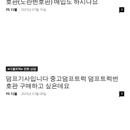
호판(노란번호판) 매입도 하시나요
YS 디젤
-
2025년 07월 10일
0
■디젤트럭■ 전화.상담
덤프기사입니다 중고덤프트럭 덤프트럭번
호판 구매하고 싶은데요
YS 디젤
-
2025년 07월 08일
0