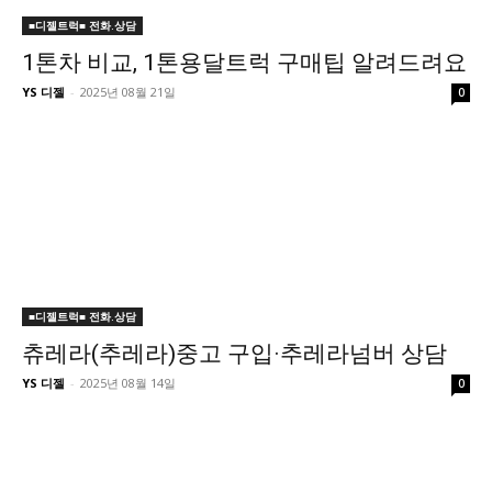
■디젤트럭■ 전화.상담
1톤차 비교, 1톤용달트럭 구매팁 알려드려요
YS 디젤
-
2025년 08월 21일
0
■디젤트럭■ 전화.상담
츄레라(추레라)중고 구입·추레라넘버 상담
YS 디젤
-
2025년 08월 14일
0