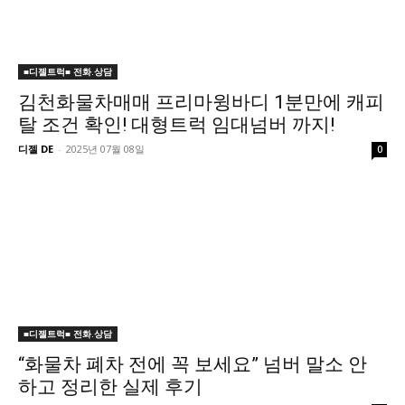
■디젤트럭■ 전화.상담
김천화물차매매 프리마윙바디 1분만에 캐피
탈 조건 확인! 대형트럭 임대넘버 까지!
디젤 DE
-
2025년 07월 08일
0
■디젤트럭■ 전화.상담
“화물차 폐차 전에 꼭 보세요” 넘버 말소 안
하고 정리한 실제 후기