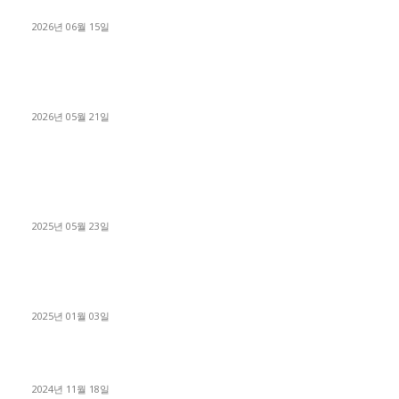
용인 고객님 1.2톤 냉동탑차 영업용번호판 계약 완료
2026년 06월 15일
[김해트럭매매] 3.5톤 윙바디에 개별화물넘버 달고 월 고정 지입
료 탈출한 후기
2026년 05월 21일
■트럭기사■ 인생.극장
중고트럭매매 유튜브로 실버버튼? 디젤트럭이 해냈습니다 (감동
실화)
2025년 05월 23일
1톤운송업 콜바리 4년동안 하시다가 1톤화물차+영업용넘버가
격비교후 디젤트럭으로 정리!
2025년 01월 03일
윙바디 3.5톤트럭+화물개별넘버 동시계약손님, 지입정리 인터뷰
2024년 11월 18일