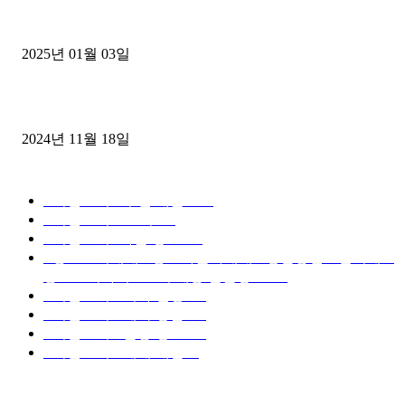
1톤운송업 콜바리 4년동안 하시다가 1톤화물차+영업용넘버가격비교
젤트럭으로 정리!
2025년 01월 03일
윙바디 3.5톤트럭+화물개별넘버 동시계약손님, 지입정리 인터뷰
2024년 11월 18일
디젤트럭 카테고리
■디젤트럭■ 추천.매물
1168
■디젤트럭스토리
427
■디젤트럭■화물.정보
188
■중고트럭매매 ■중고화물차매매 ■영업용번호판시세 ■
중고트럭가격 ■소식 제공 알뜰정보
149
■디젤트럭■ 허가.진행
128
■디젤트럭■ 계약.상담
126
■디젤트럭■ 운송.정보
121
■디젤트럭■ 매매.매입
68