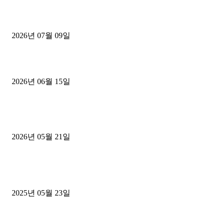
파주시 1.2톤 카고트럭 용달넘버 구매 완료! 접수까지 신속하게 진행
2026년 07월 09일
용인 고객님 1.2톤 냉동탑차 영업용번호판 계약 완료
2026년 06월 15일
[김해트럭매매] 3.5톤 윙바디에 개별화물넘버 달고 월 고정 지입료 
후기
2026년 05월 21일
■트럭기사■ 인생.극장
중고트럭매매 유튜브로 실버버튼? 디젤트럭이 해냈습니다 (감동 실화
2025년 05월 23일