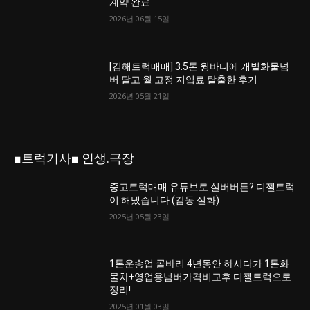
계약 완료
2026년 06월 15일
[김해트럭매매] 3.5톤 윙바디에 개별화물넘
버 달고 월 고정 지입료 탈출한 후기
2026년 05월 21일
■트럭기사■ 인생.극장
중고트럭매매 유튜브로 실버버튼? 디젤트럭
이 해냈습니다 (감동 실화)
2025년 05월 23일
1톤운송업 콜바리 4년동안 하시다가 1톤화
물차+영업용넘버가격비교후 디젤트럭으로
정리!
2025년 01월 03일