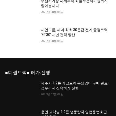
주선허가증 시세부터 화물주선허가권까지
알아봅시다
2026년 08월 04일
새안그룹, 세계 최초 30톤급 전기 굴절트럭
‘ET30’ 내년 전격 양산
2026년 08월 04일
■디젤트럭■ 허가.진행
파주시 1.2톤 카고트럭 용달넘버 구매 완료!
접수까지 신속하게 진행
2026년 07월 09일
용인 고객님 1.2톤 냉동탑차 영업용번호판