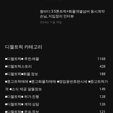
윙바디 3.5톤트럭+화물개별넘버 동시계약
손님, 지입정리 인터뷰
2024년 11월 18일
디젤트럭 카테고리
■디젤트럭■ 추천.매물
1168
■디젤트럭스토리
428
■디젤트럭■화물.정보
188
■중고트럭매매 ■중고화물차매매 ■영업용번호판시세 ■중고트럭가
격 ■소식 제공 알뜰정보
149
■디젤트럭■ 허가.진행
128
■디젤트럭■ 계약.상담
126
■디젤트럭■ 운송.정보
121