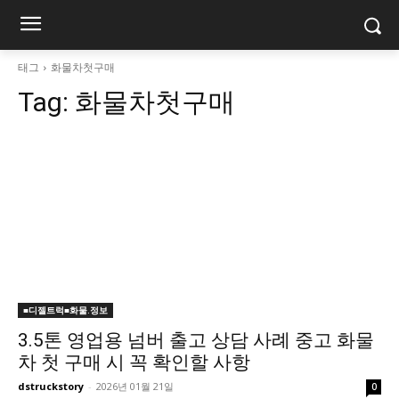
태그
화물차첫구매
Tag:
화물차첫구매
■디젤트럭■화물.정보
3.5톤 영업용 넘버 출고 상담 사례 중고 화물
차 첫 구매 시 꼭 확인할 사항
dstruckstory
-
2026년 01월 21일
0