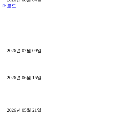
더로드
■디젤트럭■ 허가.진행
파주시 1.2톤 카고트럭 용달넘버 구매 완료! 접수까지 신속하게 진행
2026년 07월 09일
용인 고객님 1.2톤 냉동탑차 영업용번호판 계약 완료
2026년 06월 15일
[김해트럭매매] 3.5톤 윙바디에 개별화물넘버 달고 월 고정 지입료 
후기
2026년 05월 21일
■트럭기사■ 인생.극장