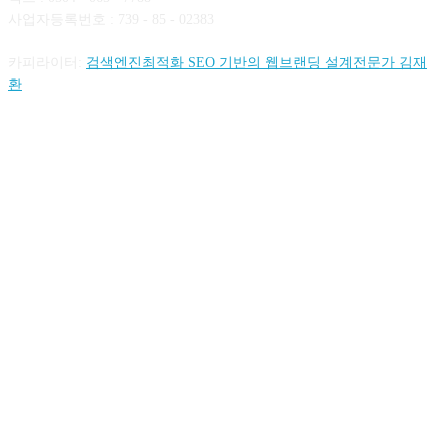
사업자등록번호 : 739 - 85 - 02383
카피라이터:
검색엔진최적화 SEO 기반의 웹브랜딩 설계전문가 김재
환
FOLLOW US