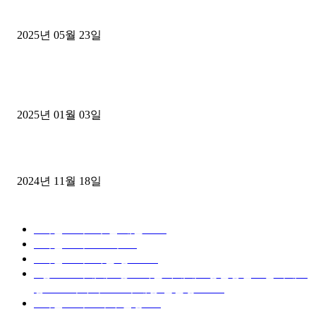
중고트럭매매 유튜브로 실버버튼? 디젤트럭이 해냈습니다 (감동 실화
2025년 05월 23일
1톤운송업 콜바리 4년동안 하시다가 1톤화물차+영업용넘버가격비교
젤트럭으로 정리!
2025년 01월 03일
윙바디 3.5톤트럭+화물개별넘버 동시계약손님, 지입정리 인터뷰
2024년 11월 18일
디젤트럭 카테고리
■디젤트럭■ 추천.매물
1168
■디젤트럭스토리
428
■디젤트럭■화물.정보
188
■중고트럭매매 ■중고화물차매매 ■영업용번호판시세 ■
중고트럭가격 ■소식 제공 알뜰정보
149
■디젤트럭■ 허가.진행
128