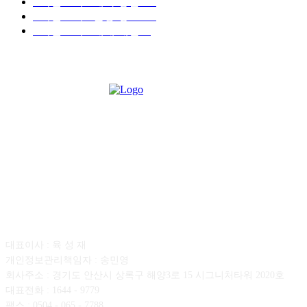
■디젤트럭■ 계약.상담
126
■디젤트럭■ 운송.정보
121
■디젤트럭■ 매매.매입
69
회사소개
대표이사 : 육 성 재
개인정보관리책임자 : 송민영
회사주소 : 경기도 안산시 상록구 해양3로 15 시그니처타워 2020호
대표전화 : 1644 - 9779
팩스 : 0504 - 065 - 7788