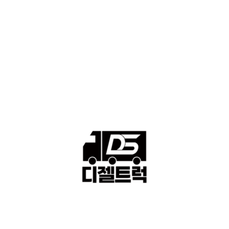
■중고트럭매매 ■중고화물차매매 ■영업용번호판시세 ■중고트럭가
격 ■소식 제공 알뜰정보
149
■디젤트럭■ 허가.진행
128
■디젤트럭■ 계약.상담
126
■디젤트럭■ 운송.정보
121
■디젤트럭■ 매매.매입
69
회사소개