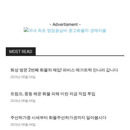
- Advertisment -
MOST READ
화성 방문 2번째 화물차 매입! 파비스 메가트럭 만나러 갑니다
2026년 08월 06일
트럼프, 중동 해운·화물 피해 이란 자금 직접 투입
2026년 08월 06일
주선허가증 시세부터 화물주선허가권까지 알아봅시다
2026년 08월 04일