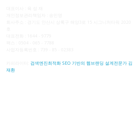
대표이사 : 육 성 재
개인정보관리책임자 : 송민영
회사주소 : 경기도 안산시 상록구 해양3로 15 시그니처타워 2020
호
대표전화 : 1644 - 9779
팩스 : 0504 - 065 - 7788
사업자등록번호 : 739 - 85 - 02383
카피라이터:
검색엔진최적화 SEO 기반의 웹브랜딩 설계전문가 김
재환
FOLLOW US