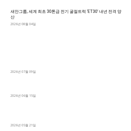
새안그룹, 세계 최초 30톤급 전기 굴절트럭 ‘ET30’ 내년 전격 양
산
2026년 08월 04일
■디젤트럭■ 허가.진행
파주시 1.2톤 카고트럭 용달넘버 구매 완료! 접수까지 신속하게
진행
2026년 07월 09일
용인 고객님 1.2톤 냉동탑차 영업용번호판 계약 완료
2026년 06월 15일
[김해트럭매매] 3.5톤 윙바디에 개별화물넘버 달고 월 고정 지입
료 탈출한 후기
2026년 05월 21일