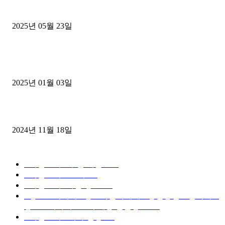
중고트럭매매 유튜브로 실버버튼? 디젤트럭이 해냈습니다 (감동 실화
2025년 05월 23일
1톤운송업 콜바리 4년동안 하시다가 1톤화물차+영업용넘버가격비교
젤트럭으로 정리!
2025년 01월 03일
윙바디 3.5톤트럭+화물개별넘버 동시계약손님, 지입정리 인터뷰
2024년 11월 18일
디젤트럭 카테고리
■디젤트럭■ 추천.매물
1168
■디젤트럭스토리
428
■디젤트럭■화물.정보
188
■중고트럭매매 ■중고화물차매매 ■영업용번호판시세 ■
중고트럭가격 ■소식 제공 알뜰정보
149
■디젤트럭■ 허가.진행
128