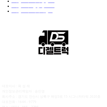
■디젤트럭■ 계약.상담
126
■디젤트럭■ 운송.정보
121
■디젤트럭■ 매매.매입
69
회사소개
대표이사 : 육 성 재
개인정보관리책임자 : 송민영
회사주소 : 경기도 안산시 상록구 해양3로 15 시그니처타워 2020호
대표전화 : 1644 - 9779
팩스 : 0504 - 065 - 7788