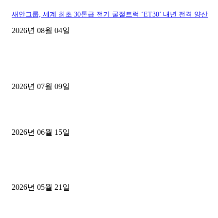
새안그룹, 세계 최초 30톤급 전기 굴절트럭 ‘ET30’ 내년 전격 양산
2026년 08월 04일
■디젤트럭■ 허가.진행
파주시 1.2톤 카고트럭 용달넘버 구매 완료! 접수까지 신속하게 진행
2026년 07월 09일
용인 고객님 1.2톤 냉동탑차 영업용번호판 계약 완료
2026년 06월 15일
[김해트럭매매] 3.5톤 윙바디에 개별화물넘버 달고 월 고정 지입료 
후기
2026년 05월 21일
■트럭기사■ 인생.극장