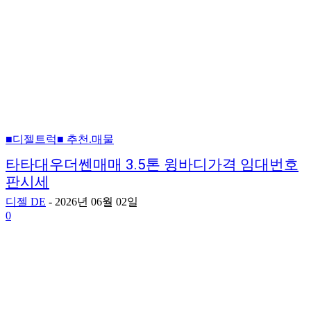
■디젤트럭■ 추천.매물
타타대우더쎈매매 3.5톤 윙바디가격 임대번호
판시세
디젤 DE
-
2026년 06월 02일
0