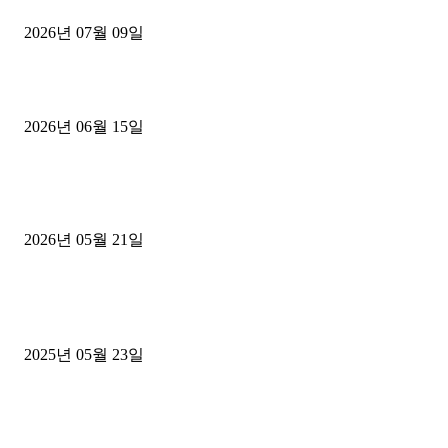
2026년 07월 09일
용인 고객님 1.2톤 냉동탑차 영업용번호판 계약 완료
2026년 06월 15일
[김해트럭매매] 3.5톤 윙바디에 개별화물넘버 달고 월 고정 지입료 
후기
2026년 05월 21일
■트럭기사■ 인생.극장
중고트럭매매 유튜브로 실버버튼? 디젤트럭이 해냈습니다 (감동 실화
2025년 05월 23일
1톤운송업 콜바리 4년동안 하시다가 1톤화물차+영업용넘버가격비교
젤트럭으로 정리!