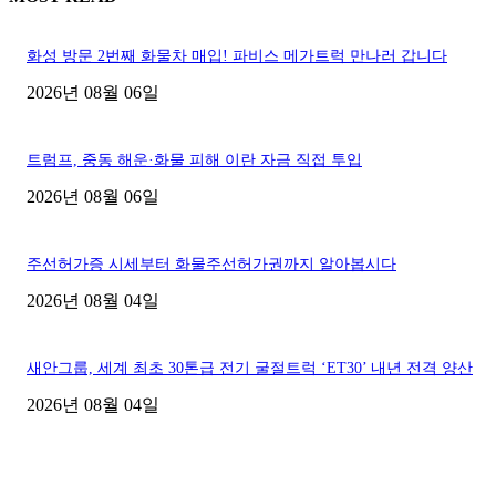
화성 방문 2번째 화물차 매입! 파비스 메가트럭 만나러 갑니다
2026년 08월 06일
트럼프, 중동 해운·화물 피해 이란 자금 직접 투입
2026년 08월 06일
주선허가증 시세부터 화물주선허가권까지 알아봅시다
2026년 08월 04일
새안그룹, 세계 최초 30톤급 전기 굴절트럭 ‘ET30’ 내년 전격 양산
2026년 08월 04일
■디젤트럭■ 허가.진행
파주시 1.2톤 카고트럭 용달넘버 구매 완료! 접수까지 신속하게 진행