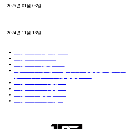
2025년 01월 03일
윙바디 3.5톤트럭+화물개별넘버 동시계약손님, 지입정리 인터뷰
2024년 11월 18일
디젤트럭 카테고리
■디젤트럭■ 추천.매물
1168
■디젤트럭스토리
428
■디젤트럭■화물.정보
188
■중고트럭매매 ■중고화물차매매 ■영업용번호판시세 ■
중고트럭가격 ■소식 제공 알뜰정보
149
■디젤트럭■ 허가.진행
128
■디젤트럭■ 계약.상담
126
■디젤트럭■ 운송.정보
121
■디젤트럭■ 매매.매입
69