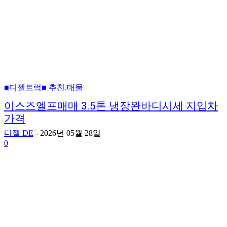
■디젤트럭■ 추천.매물
이스즈엘프매매 3.5톤 냉장완바디시세 지입차
가격
디젤 DE
-
2026년 05월 28일
0