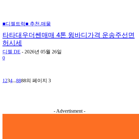
■디젤트럭■ 추천.매물
타타대우더쎈매매 4톤 윙바디가격 운송주선면
허시세
디젤 DE
-
2026년 05월 26일
0
1
2
3
4
...
88
88의 페이지 3
- Advertisment -