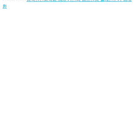
환
FOLLOW US