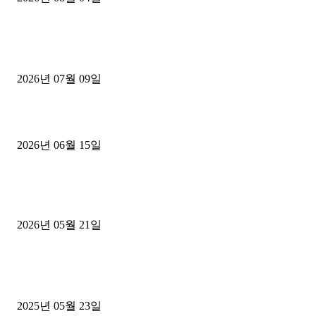
■디젤트럭■ 허가.진행
파주시 1.2톤 카고트럭 용달넘버 구매 완료! 접수까지 신속하게 진행
2026년 07월 09일
용인 고객님 1.2톤 냉동탑차 영업용번호판 계약 완료
2026년 06월 15일
[김해트럭매매] 3.5톤 윙바디에 개별화물넘버 달고 월 고정 지입료 
후기
2026년 05월 21일
■트럭기사■ 인생.극장
중고트럭매매 유튜브로 실버버튼? 디젤트럭이 해냈습니다 (감동 실화
2025년 05월 23일