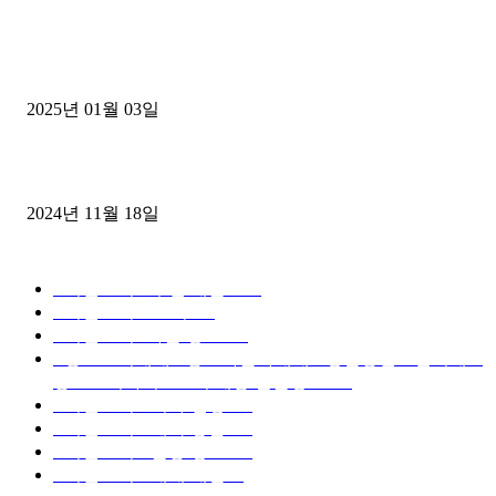
1톤운송업 콜바리 4년동안 하시다가 1톤화물차+영업용넘버가격비교
젤트럭으로 정리!
2025년 01월 03일
윙바디 3.5톤트럭+화물개별넘버 동시계약손님, 지입정리 인터뷰
2024년 11월 18일
디젤트럭 카테고리
■디젤트럭■ 추천.매물
1168
■디젤트럭스토리
428
■디젤트럭■화물.정보
188
■중고트럭매매 ■중고화물차매매 ■영업용번호판시세 ■
중고트럭가격 ■소식 제공 알뜰정보
149
■디젤트럭■ 허가.진행
128
■디젤트럭■ 계약.상담
126
■디젤트럭■ 운송.정보
121
■디젤트럭■ 매매.매입
69