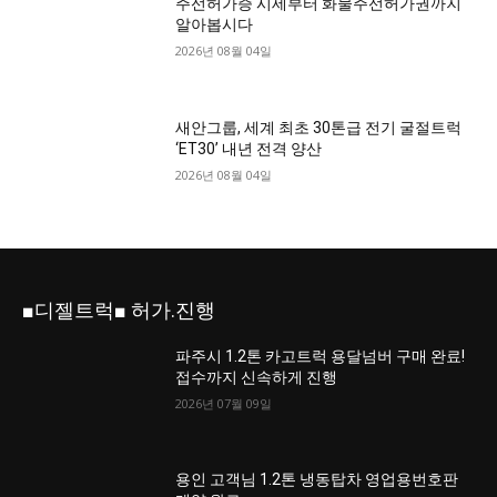
주선허가증 시세부터 화물주선허가권까지
알아봅시다
2026년 08월 04일
새안그룹, 세계 최초 30톤급 전기 굴절트럭
‘ET30’ 내년 전격 양산
2026년 08월 04일
■디젤트럭■ 허가.진행
파주시 1.2톤 카고트럭 용달넘버 구매 완료!
접수까지 신속하게 진행
2026년 07월 09일
용인 고객님 1.2톤 냉동탑차 영업용번호판