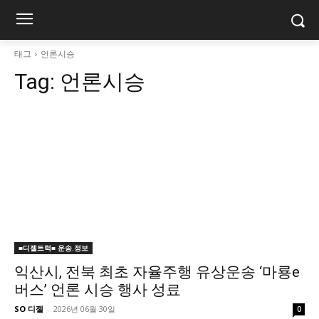
태그
언론시승
Tag:
언론시승
■디젤트럭■ 운송.정보
익산시, 전북 최초 자율주행 유상운송 ‘마룡e
버스’ 언론 시승 행사 성료
SO 디젤
-
2026년 06월 30일
0