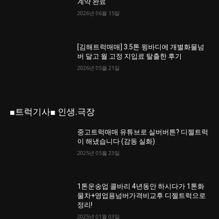
계약 완료
2026년 06월 15일
[김해트럭매매] 3.5톤 윙바디에 개별화물넘
버 달고 월 고정 지입료 탈출한 후기
2026년 05월 21일
■트럭기사■ 인생.극장
중고트럭매매 유튜브로 실버버튼? 디젤트럭
이 해냈습니다 (감동 실화)
2025년 05월 23일
1톤운송업 콜바리 4년동안 하시다가 1톤화
물차+영업용넘버가격비교후 디젤트럭으로
정리!
2025년 01월 03일