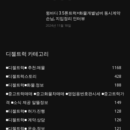
윙바디 3.5톤트럭+화물개별넘버 동시계약
손님, 지입정리 인터뷰
2024년 11월 18일
디젤트럭 카테고리
■디젤트럭■ 추천.매물
1168
■디젤트럭스토리
428
■디젤트럭■화물.정보
188
■중고트럭매매 ■중고화물차매매 ■영업용번호판시세 ■중고트럭가
격 ■소식 제공 알뜰정보
149
■디젤트럭■ 허가.진행
128
■디젤트럭■ 계약.상담
126
■디젤트럭■ 운송.정보
121