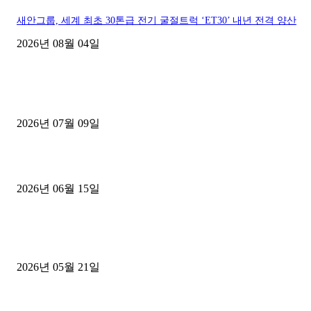
새안그룹, 세계 최초 30톤급 전기 굴절트럭 ‘ET30’ 내년 전격 양산
2026년 08월 04일
■디젤트럭■ 허가.진행
파주시 1.2톤 카고트럭 용달넘버 구매 완료! 접수까지 신속하게 진행
2026년 07월 09일
용인 고객님 1.2톤 냉동탑차 영업용번호판 계약 완료
2026년 06월 15일
[김해트럭매매] 3.5톤 윙바디에 개별화물넘버 달고 월 고정 지입료 
후기
2026년 05월 21일
■트럭기사■ 인생.극장