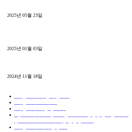
중고트럭매매 유튜브로 실버버튼? 디젤트럭이 해냈습니다 (감동 실화
2025년 05월 23일
1톤운송업 콜바리 4년동안 하시다가 1톤화물차+영업용넘버가격비교
젤트럭으로 정리!
2025년 01월 03일
윙바디 3.5톤트럭+화물개별넘버 동시계약손님, 지입정리 인터뷰
2024년 11월 18일
디젤트럭 카테고리
■디젤트럭■ 추천.매물
1168
■디젤트럭스토리
428
■디젤트럭■화물.정보
188
■중고트럭매매 ■중고화물차매매 ■영업용번호판시세 ■
중고트럭가격 ■소식 제공 알뜰정보
149
■디젤트럭■ 허가.진행
128