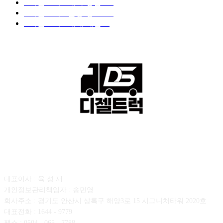
■디젤트럭■ 계약.상담
126
■디젤트럭■ 운송.정보
121
■디젤트럭■ 매매.매입
69
회사소개
대표이사 : 육 성 재
개인정보관리책임자 : 송민영
회사주소 : 경기도 안산시 상록구 해양3로 15 시그니처타워 2020호
대표전화 : 1644 - 9779
팩스 : 0504 - 065 - 7788