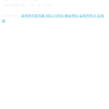
사업자등록번호 : 739 - 85 - 02383
카피라이터:
검색엔진최적화 SEO 기반의 웹브랜딩 설계전문가 김재
환
FOLLOW US