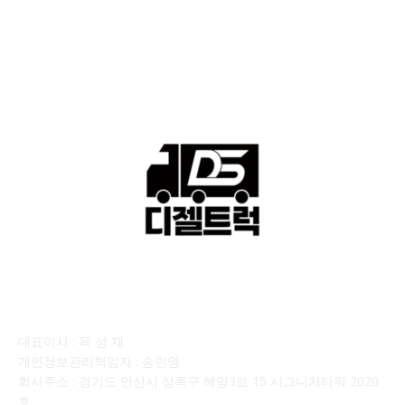
■디젤트럭■ 운송.정보
121
■디젤트럭■ 매매.매입
69
회사소개
대표이사 : 육 성 재
개인정보관리책임자 : 송민영
회사주소 : 경기도 안산시 상록구 해양3로 15 시그니처타워 2020
호