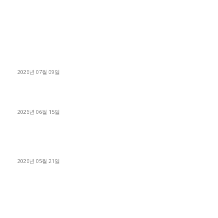
■디젤트럭■ 허가.진행
파주시 1.2톤 카고트럭 용달넘버 구매 완료! 접수까지 신속하게
진행
2026년 07월 09일
용인 고객님 1.2톤 냉동탑차 영업용번호판 계약 완료
2026년 06월 15일
[김해트럭매매] 3.5톤 윙바디에 개별화물넘버 달고 월 고정 지입
료 탈출한 후기
2026년 05월 21일
■트럭기사■ 인생.극장
중고트럭매매 유튜브로 실버버튼? 디젤트럭이 해냈습니다 (감동
실화)