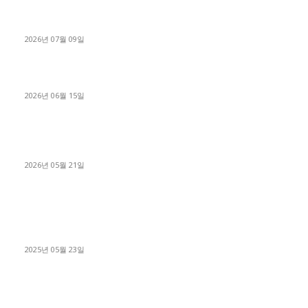
파주시 1.2톤 카고트럭 용달넘버 구매 완료! 접수까지 신속하게
진행
2026년 07월 09일
용인 고객님 1.2톤 냉동탑차 영업용번호판 계약 완료
2026년 06월 15일
[김해트럭매매] 3.5톤 윙바디에 개별화물넘버 달고 월 고정 지입
료 탈출한 후기
2026년 05월 21일
■트럭기사■ 인생.극장
중고트럭매매 유튜브로 실버버튼? 디젤트럭이 해냈습니다 (감동
실화)
2025년 05월 23일
1톤운송업 콜바리 4년동안 하시다가 1톤화물차+영업용넘버가
격비교후 디젤트럭으로 정리!