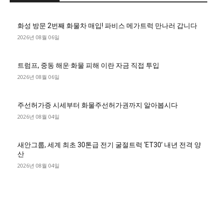
화성 방문 2번째 화물차 매입! 파비스 메가트럭 만나러 갑니다
2026년 08월 06일
트럼프, 중동 해운·화물 피해 이란 자금 직접 투입
2026년 08월 06일
주선허가증 시세부터 화물주선허가권까지 알아봅시다
2026년 08월 04일
새안그룹, 세계 최초 30톤급 전기 굴절트럭 ‘ET30’ 내년 전격 양
산
2026년 08월 04일
■디젤트럭■ 허가.진행