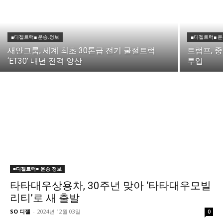
■디젤트럭■ 운송.정보
■디젤트럭■ 
새안그룹, 세계 최초 30톤급 전기 굴절트럭
트럼프, 
‘ET30’ 내년 전격 양산
투입
■디젤트럭■ 운송.정보
타타대우상용차, 30주년 맞아 ‘타타대우모빌
리티’로 새 출발
SO 디젤
-
2024년 12월 03일
0