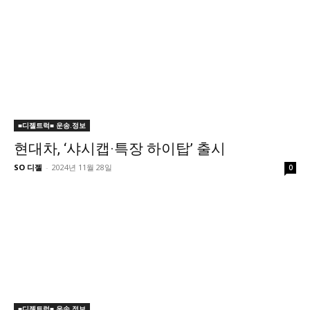
■디젤트럭■ 운송.정보
현대차, ‘샤시캡·특장 하이탑’ 출시
SO 디젤
-
2024년 11월 28일
0
■디젤트럭■ 운송.정보