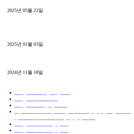
중고트럭매매 유튜브로 실버버튼? 디젤트럭이 해냈습니다 (감동 실화
2025년 05월 23일
1톤운송업 콜바리 4년동안 하시다가 1톤화물차+영업용넘버가격비교
젤트럭으로 정리!
2025년 01월 03일
윙바디 3.5톤트럭+화물개별넘버 동시계약손님, 지입정리 인터뷰
2024년 11월 18일
디젤트럭 카테고리
■디젤트럭■ 추천.매물
1168
■디젤트럭스토리
428
■디젤트럭■화물.정보
188
■중고트럭매매 ■중고화물차매매 ■영업용번호판시세 ■
중고트럭가격 ■소식 제공 알뜰정보
149
■디젤트럭■ 허가.진행
128
■디젤트럭■ 계약.상담
126