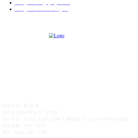
■디젤트럭■ 운송.정보
121
■디젤트럭■ 매매.매입
69
회사소개
대표이사 : 육 성 재
개인정보관리책임자 : 송민영
회사주소 : 경기도 안산시 상록구 해양3로 15 시그니처타워 2020호
대표전화 : 1644 - 9779
팩스 : 0504 - 065 - 7788