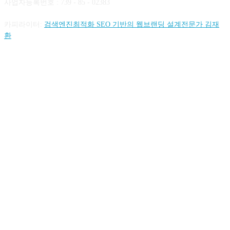
사업자등록번호 : 739 - 85 - 02383
카피라이터:
검색엔진최적화 SEO 기반의 웹브랜딩 설계전문가 김재
환
FOLLOW US