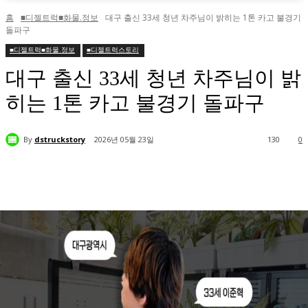
홈
■디젤트럭■화물.정보
대구 출신 33세 청년 차주님이 밝히는 1톤 카고 불경기
돌파구
■디젤트럭■화물.정보
■디젤트럭스토리
대구 출신 33세 청년 차주님이 밝
히는 1톤 카고 불경기 돌파구
By
dstruckstory
2026년 05월 23일
130
0