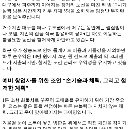
대구에서 파주까지 이어지는 장거리 노선을 마친 뒤 밤 12시가
살짝 넘은 시간까지 하루 최대 5탕을 소화하는 엄청난 부지런
함을 보여주십니다.
거주지인 대구를 떠나 수도권에서 머무는 동안에는 찜질방이
나 모텔, 지인의 집을 적극 활용하며 공차(빈 차)로 이동하는
불필요한 동선을 철저하게 차단하고 있습니다.
최근 유가 상승으로 인해 톨게이트 비용과 기름값을 제외하면
하루 순수익은 18만 원에서 20만 원 선으로 매출의 약 50퍼센
트가 지출되지만, 철저한 노선 관리로 수익성을 유지하고 있습
니다.
예비 창업자를 위한 조언 “손기술과 체력, 그리고 철
저한 계획”
1톤 소형 화물차로 꾸준히 고매출을 유지하기 위해 가장 중요
한 요소는 좋은 콜을 선점하는 빠른 손놀림과 지치지 않는 체
력, 그리고 운이 맞아떨어지는 타이밍입니다.
겨울철 눈이 소복이 쌓인 빙판길 위에서도 직접 체인을 감아가
며 위험을 무릅쓰고 달렸을 만큼, 화물 운송업은 날씨와 환경