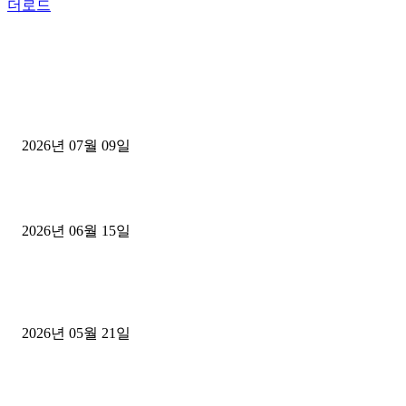
더로드
■디젤트럭■ 허가.진행
파주시 1.2톤 카고트럭 용달넘버 구매 완료! 접수까지 신속하게 진행
2026년 07월 09일
용인 고객님 1.2톤 냉동탑차 영업용번호판 계약 완료
2026년 06월 15일
[김해트럭매매] 3.5톤 윙바디에 개별화물넘버 달고 월 고정 지입료 
후기
2026년 05월 21일
■트럭기사■ 인생.극장