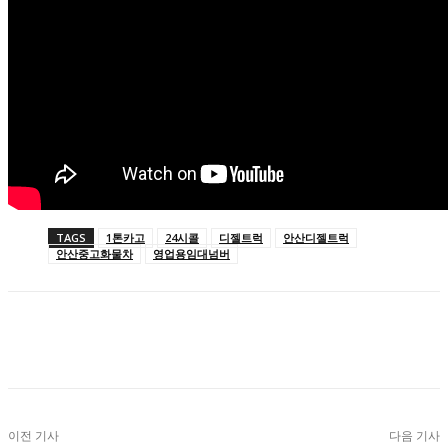
TAGS
1톤카고
24시콜
디젤트럭
안산디젤트럭
안산중고화물차
영업용임대넘버
이전 기사
다음 기사