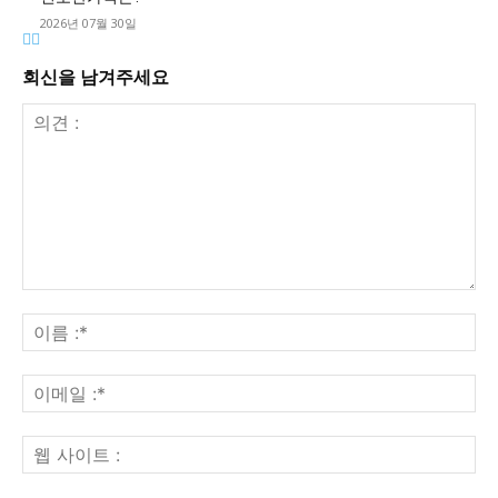
2026년 07월 30일
회신을 남겨주세요
의
견
이
:
름
:*
이
메
일
웹
:*
사
이