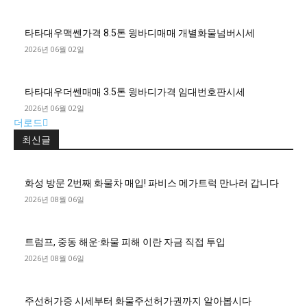
타타대우맥쎈가격 8.5톤 윙바디매매 개별화물넘버시세
2026년 06월 02일
타타대우더쎈매매 3.5톤 윙바디가격 임대번호판시세
2026년 06월 02일
더로드
최신글
화성 방문 2번째 화물차 매입! 파비스 메가트럭 만나러 갑니다
2026년 08월 06일
트럼프, 중동 해운·화물 피해 이란 자금 직접 투입
2026년 08월 06일
주선허가증 시세부터 화물주선허가권까지 알아봅시다