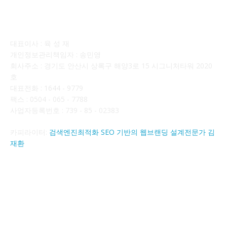
회사소개
대표이사 : 육 성 재
개인정보관리책임자 : 송민영
회사주소 : 경기도 안산시 상록구 해양3로 15 시그니처타워 2020
호
대표전화 : 1644 - 9779
팩스 : 0504 - 065 - 7788
사업자등록번호 : 739 - 85 - 02383
카피라이터:
검색엔진최적화 SEO 기반의 웹브랜딩 설계전문가 김
재환
FOLLOW US