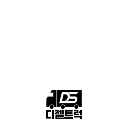
■디젤트럭■화물.정보
188
■중고트럭매매 ■중고화물차매매 ■영업용번호판시세 ■중고트럭가
격 ■소식 제공 알뜰정보
149
■디젤트럭■ 허가.진행
128
■디젤트럭■ 계약.상담
126
■디젤트럭■ 운송.정보
121
■디젤트럭■ 매매.매입
69