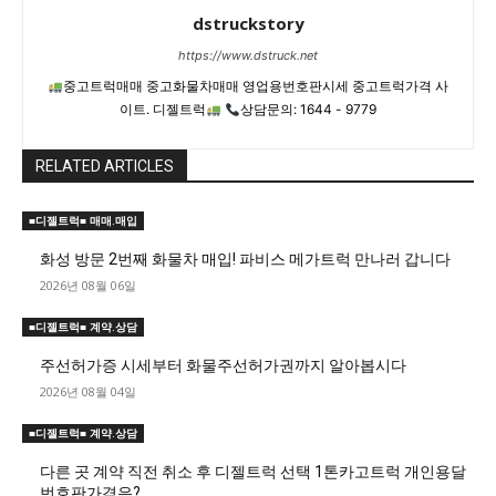
dstruckstory
https://www.dstruck.net
중고트럭매매 중고화물차매매 영업용번호판시세 중고트럭가격 사
이트. 디젤트럭
상담문의: 1644 - 9779
RELATED ARTICLES
■디젤트럭■ 매매.매입
화성 방문 2번째 화물차 매입! 파비스 메가트럭 만나러 갑니다
2026년 08월 06일
■디젤트럭■ 계약.상담
주선허가증 시세부터 화물주선허가권까지 알아봅시다
2026년 08월 04일
■디젤트럭■ 계약.상담
다른 곳 계약 직전 취소 후 디젤트럭 선택 1톤카고트럭 개인용달
번호판가격은?