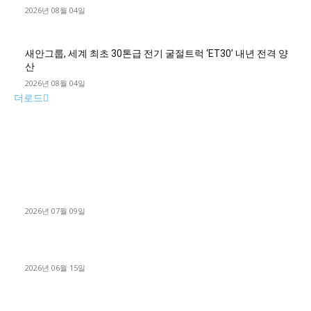
2026년 08월 04일
새안그룹, 세계 최초 30톤급 전기 굴절트럭 ‘ET30’ 내년 전격 양
산
2026년 08월 04일
더로드
■디젤트럭■ 허가.진행
파주시 1.2톤 카고트럭 용달넘버 구매 완료! 접수까지 신속하게
진행
2026년 07월 09일
용인 고객님 1.2톤 냉동탑차 영업용번호판 계약 완료
2026년 06월 15일
[김해트럭매매] 3.5톤 윙바디에 개별화물넘버 달고 월 고정 지입