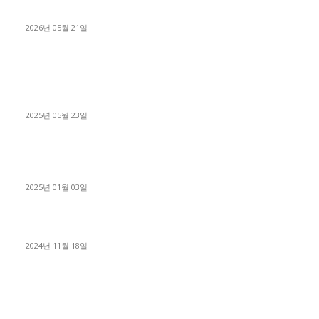
료 탈출한 후기
2026년 05월 21일
■트럭기사■ 인생.극장
중고트럭매매 유튜브로 실버버튼? 디젤트럭이 해냈습니다 (감동
실화)
2025년 05월 23일
1톤운송업 콜바리 4년동안 하시다가 1톤화물차+영업용넘버가
격비교후 디젤트럭으로 정리!
2025년 01월 03일
윙바디 3.5톤트럭+화물개별넘버 동시계약손님, 지입정리 인터뷰
2024년 11월 18일
디젤트럭 카테고리
■디젤트럭■ 추천.매물
1168
■디젤트럭스토리
428