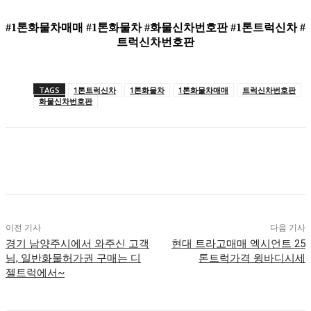
#1톤화물차매매 #1톤화물차 #화물신차번호판 #1톤트럭신차 #
트럭신차번호판
TAGS
1톤트럭신차
1톤화물차
1톤화물차매매
트럭신차번호판
화물신차번호판
이전 기사
다음 기사
경기 남양주시에서 와주신 고객
현대 트라고매매 엑시언트 25
님, 일반화물허가권 구매는 디
톤트럭가격 윙바디시세
젤트럭에서~