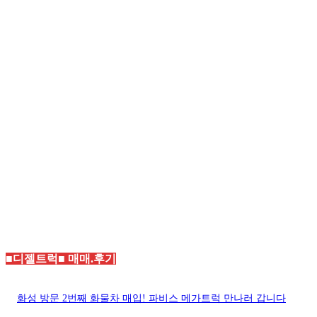
■디젤트럭■ 매매.후기
화성 방문 2번째 화물차 매입! 파비스 메가트럭 만나러 갑니다