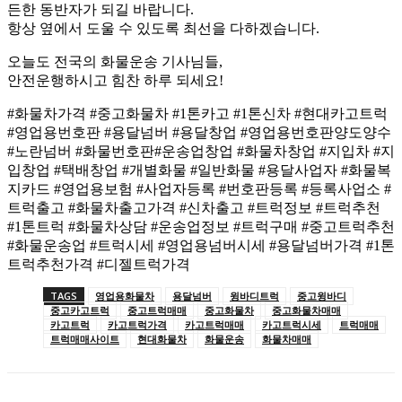
든한 동반자가 되길 바랍니다.
항상 옆에서 도울 수 있도록 최선을 다하겠습니다.
오늘도 전국의 화물운송 기사님들,
안전운행하시고 힘찬 하루 되세요!
#화물차가격 #중고화물차 #1톤카고 #1톤신차 #현대카고트럭
#영업용번호판 #용달넘버 #용달창업 #영업용번호판양도양수
#노란넘버 #화물번호판#운송업창업 #화물차창업 #지입차 #지
입창업 #택배창업 #개별화물 #일반화물 #용달사업자 #화물복
지카드 #영업용보험 #사업자등록 #번호판등록 #등록사업소 #
트럭출고 #화물차출고가격 #신차출고 #트럭정보 #트럭추천
#1톤트럭 #화물차상담 #운송업정보 #트럭구매 #중고트럭추천
#화물운송업 #트럭시세 #영업용넘버시세 #용달넘버가격 #1톤
트럭추천가격 #디젤트럭가격
TAGS
영업용화물차
용달넘버
윙바디트럭
중고윙바디
중고카고트럭
중고트럭매매
중고화물차
중고화물차매매
카고트럭
카고트럭가격
카고트럭매매
카고트럭시세
트럭매매
트럭매매사이트
현대화물차
화물운송
화물차매매