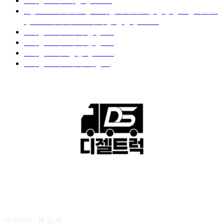
■디젤트럭■화물.정보
188
■중고트럭매매 ■중고화물차매매 ■영업용번호판시세 ■
중고트럭가격 ■소식 제공 알뜰정보
149
■디젤트럭■ 허가.진행
128
■디젤트럭■ 계약.상담
126
■디젤트럭■ 운송.정보
121
■디젤트럭■ 매매.매입
69
회사소개
대표이사 : 육 성 재