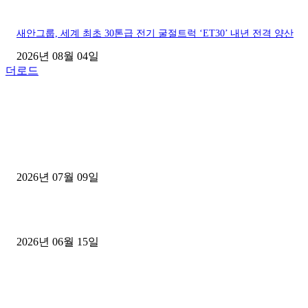
새안그룹, 세계 최초 30톤급 전기 굴절트럭 ‘ET30’ 내년 전격 양산
2026년 08월 04일
더로드
■디젤트럭■ 허가.진행
파주시 1.2톤 카고트럭 용달넘버 구매 완료! 접수까지 신속하게 진행
2026년 07월 09일
용인 고객님 1.2톤 냉동탑차 영업용번호판 계약 완료
2026년 06월 15일
[김해트럭매매] 3.5톤 윙바디에 개별화물넘버 달고 월 고정 지입료 
후기