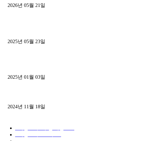
2026년 05월 21일
■트럭기사■ 인생.극장
중고트럭매매 유튜브로 실버버튼? 디젤트럭이 해냈습니다 (감동 실화
2025년 05월 23일
1톤운송업 콜바리 4년동안 하시다가 1톤화물차+영업용넘버가격비교
젤트럭으로 정리!
2025년 01월 03일
윙바디 3.5톤트럭+화물개별넘버 동시계약손님, 지입정리 인터뷰
2024년 11월 18일
디젤트럭 카테고리
■디젤트럭■ 추천.매물
1168
■디젤트럭스토리
428