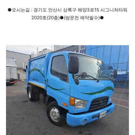
●오시는길 : 경기도 안산시 상록구 해양3로15 시그니처타워
2020호(20층)●(방문전 예약필수)●