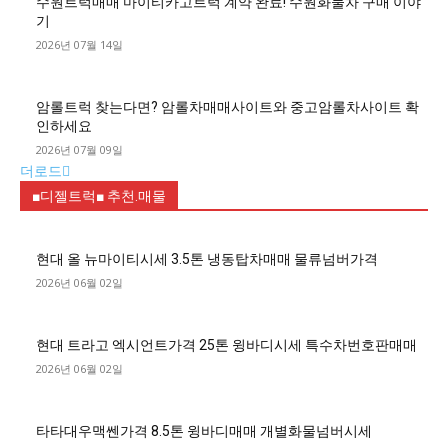
수원트럭매매 마이티카고트럭 계약 완료! 수원화물차 구매 이야
기
2026년 07월 14일
암롤트럭 찾는다면? 암롤차매매사이트와 중고암롤차사이트 확
인하세요
2026년 07월 09일
더로드
■디젤트럭■ 추천.매물
현대 올 뉴마이티시세 3.5톤 냉동탑차매매 물류넘버가격
2026년 06월 02일
현대 트라고 엑시언트가격 25톤 윙바디시세 특수차번호판매매
2026년 06월 02일
타타대우맥쎈가격 8.5톤 윙바디매매 개별화물넘버시세