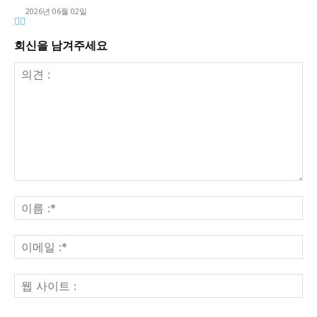
2026년 06월 02일
회신을 남겨주세요
의
견
이
:
름
:*
이
메
일
웹
:*
사
이