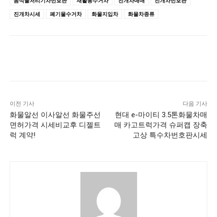
음식물처리기차번호판
재활용수거차
진개차매매
진개차번호판
진개차시세
폐기물수거차
화물지입차
화물차종류
이전 기사
다음 기사
화물알선 이사알선 화물주선
현대 e-마이티 3.5톤화물차매
면허가격 시세비교후 디젤트
매 카고트럭가격 슈퍼캡 장축
럭 계약!
고상 특수차번호판시세