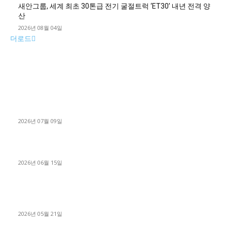
새안그룹, 세계 최초 30톤급 전기 굴절트럭 ‘ET30’ 내년 전격 양
산
2026년 08월 04일
더로드
■디젤트럭■ 허가.진행
파주시 1.2톤 카고트럭 용달넘버 구매 완료! 접수까지 신속하게
진행
2026년 07월 09일
용인 고객님 1.2톤 냉동탑차 영업용번호판 계약 완료
2026년 06월 15일
[김해트럭매매] 3.5톤 윙바디에 개별화물넘버 달고 월 고정 지입
료 탈출한 후기
2026년 05월 21일
■트럭기사■ 인생.극장