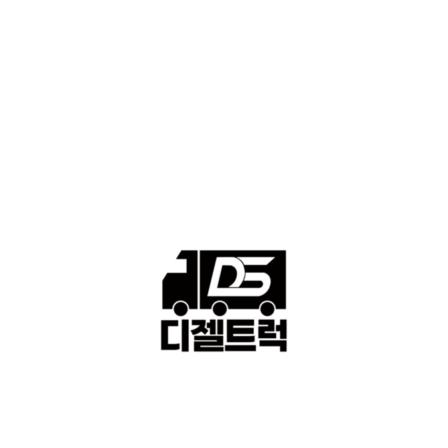
격 ■소식 제공 알뜰정보
149
■디젤트럭■ 허가.진행
128
■디젤트럭■ 계약.상담
126
■디젤트럭■ 운송.정보
121
■디젤트럭■ 매매.매입
69
회사소개