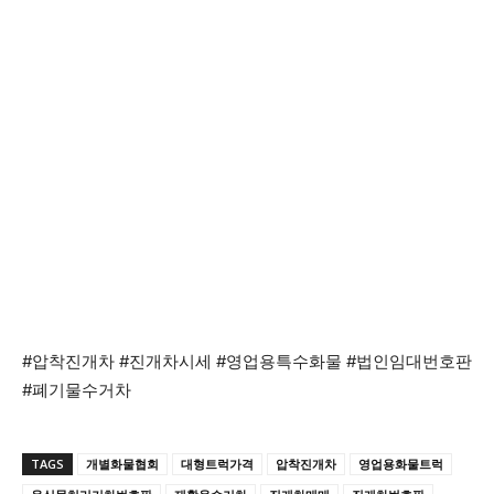
#압착진개차 #진개차시세 #영업용특수화물 #법인임대번호판
#폐기물수거차
TAGS
개별화물협회
대형트럭가격
압착진개차
영업용화물트럭