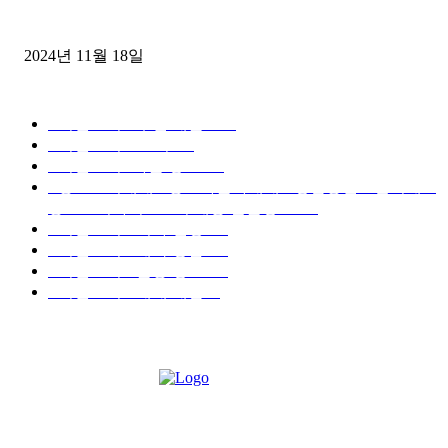
윙바디 3.5톤트럭+화물개별넘버 동시계약손님, 지입정리 인터뷰
2024년 11월 18일
디젤트럭 카테고리
■디젤트럭■ 추천.매물
1168
■디젤트럭스토리
428
■디젤트럭■화물.정보
188
■중고트럭매매 ■중고화물차매매 ■영업용번호판시세 ■
중고트럭가격 ■소식 제공 알뜰정보
149
■디젤트럭■ 허가.진행
128
■디젤트럭■ 계약.상담
126
■디젤트럭■ 운송.정보
121
■디젤트럭■ 매매.매입
69