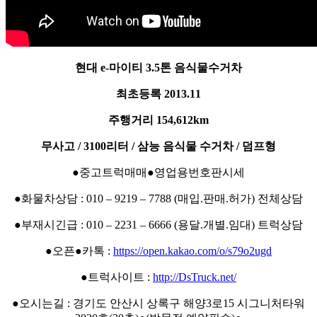
현대 e-마이티 3.5톤 음식물수거차
최초등록 2013.11
주행거리 154,612km
무사고 / 3100리터 / 삼능 음식물 수거차 / 덤프형
●중고트럭매매●영업용번호판시세
●화물차상담 : 010 – 9219 – 7788 (매입.판매.허가) 전체상담
●부재시긴급 : 010 – 2231 – 6666 (용달.개별.임대) 트럭상담
●오픈●카톡 :
https://open.kakao.com/o/s79o2ugd
●트럭사이트 :
http://DsTruck.net/
●오시는길 : 경기도 안산시 상록구 해양3로15 시그니처타워