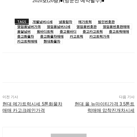
2020호(20층)●(방문전 예약필수)●
TAGS
개별넘버시세
냉동탑차
메가트럭
법인번호판
영업용넘버가격
영업용넘버시세
영업용번호판
영업용번호판매매
용달넘버
윙바디트럭
중고윙바디
중고카고트럭
중고트럭매매
중고화물차
중고화물차매매
카고트럭
카고트럭가격
카고트럭매매
현대화물차
이전 기사
다음 기사
현대 메가트럭시세 5톤화물차
현대 올 뉴마이티가격 3.5톤트
매매 카고크레인가격
럭매매 압착진개차시세