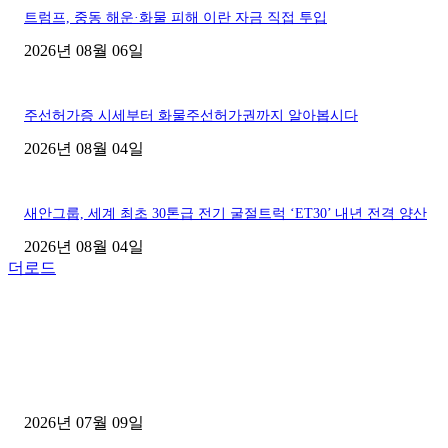
트럼프, 중동 해운·화물 피해 이란 자금 직접 투입
2026년 08월 06일
주선허가증 시세부터 화물주선허가권까지 알아봅시다
2026년 08월 04일
새안그룹, 세계 최초 30톤급 전기 굴절트럭 ‘ET30’ 내년 전격 양산
2026년 08월 04일
더로드
■디젤트럭■ 허가.진행
파주시 1.2톤 카고트럭 용달넘버 구매 완료! 접수까지 신속하게 진행
2026년 07월 09일