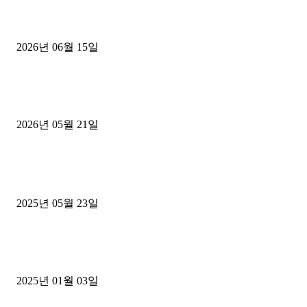
용인 고객님 1.2톤 냉동탑차 영업용번호판 계약 완료
2026년 06월 15일
[김해트럭매매] 3.5톤 윙바디에 개별화물넘버 달고 월 고정 지입료 
후기
2026년 05월 21일
■트럭기사■ 인생.극장
중고트럭매매 유튜브로 실버버튼? 디젤트럭이 해냈습니다 (감동 실화
2025년 05월 23일
1톤운송업 콜바리 4년동안 하시다가 1톤화물차+영업용넘버가격비교
젤트럭으로 정리!
2025년 01월 03일