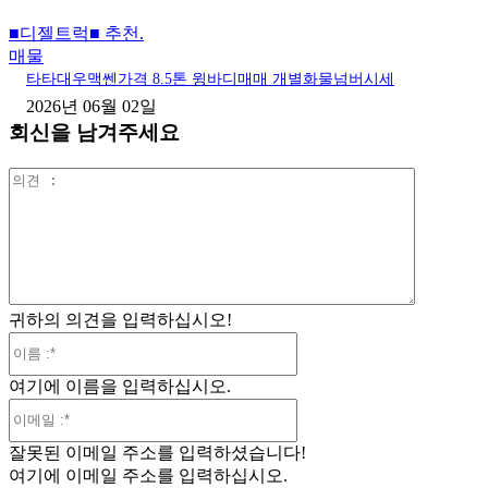
■디젤트럭■ 추천.
매물
타타대우맥쎈가격 8.5톤 윙바디매매 개별화물넘버시세
2026년 06월 02일
회신을 남겨주세요
의
견
:
귀하의 의견을 입력하십시오!
이
름
여기에 이름을 입력하십시오.
:*
이
메
잘못된 이메일 주소를 입력하셨습니다!
일
여기에 이메일 주소를 입력하십시오.
:*