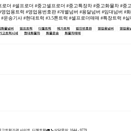
톤셀프로더 #셀프로더 #중고셀프로더 #중고특장차 #중고화물차 #
#영업용트럭 #영업용번호판 #개별넘버 #용달넘버 #임대넘버 #
#운송기사 #현대트럭 #3.5톤트럭 #셀프로더매매 #특장트럭 #
별화물넘버
덤프트럭
디젤트럭
메가트럭
법인번호판
영업용넘버
영업용
카고트럭시세
현대화물차
화물운송
화물차매매
격 사이트. 디젤트럭🚛 📞상담문의: 1644 - 9779