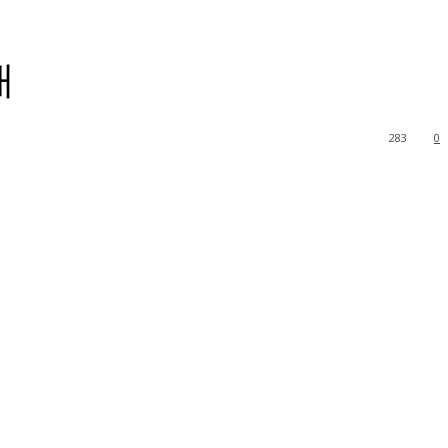
매
283
0