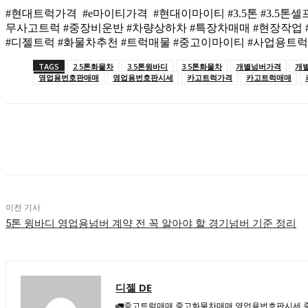
#현대트럭가격 #e마이티가격 #현대이마이티 #3.5톤 #3.5
무사고트럭 #중장비운반 #차량상하차 #특장차매매 #현장작업 
#디젤트럭 #화물차추천 #트럭매물 #중고이마이티 #사업용트럭 
TAGS
2.5톤화물차
3.5톤윙바디
3.5톤화물차
개별넘버가격
개
영업용번호판매매
영업용번호판시세
카고트럭가격
카고트럭매매
공유하다
이전 기사
5톤 윙바디 영업용넘버 계약 전 꼭 알아야 할 경기넘버 기준 정리
디젤 DE
🚛중고트럭매매 중고화물차매매 영업용번호판시세 중고트럭가