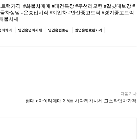
중고트럭가격 #화물차매매 #태건특장 #무선리모컨 #갈빗대보강 #
화물차상담 #운송업시작 #지입차 #안산중고트럭 #경기중고트럭
실매물시세
넘버가격
영업용넘버시세
영업용번호판
영업용번호판가격
다음 기사
현대 e마이티매매 3.5톤 사다리차시세 고소작업차가격