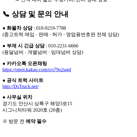
📞 상담 및 문의 안내
●
화물차 상담
: 010-9219-7788
(중고트럭 매입 · 판매 · 허가 · 영업용번호판 전체 상담)
●
부재 시 긴급 상담
: 010-2231-6666
(용달넘버 · 개별넘버 · 임대넘버 상담)
●
카카오톡 오픈채팅
https://open.kakao.com/o/s79o2ugd
●
공식 트럭 사이트
http://DsTruck.net/
●
사무실 위치
경기도 안산시 상록구 해양3로15
시그니처타워 2020호 (20층)
※ 방문 전
예약 필수