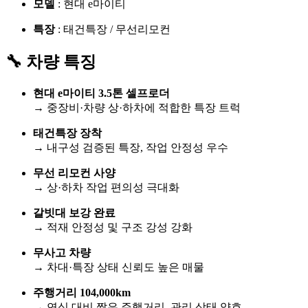
모델
: 현대 e마이티
특장
: 태건특장 / 무선리모컨
🔧 차량 특징
현대 e마이티 3.5톤 셀프로더
→ 중장비·차량 상·하차에 적합한 특장 트럭
태건특장 장착
→ 내구성 검증된 특장, 작업 안정성 우수
무선 리모컨 사양
→ 상·하차 작업 편의성 극대화
갈빗대 보강 완료
→ 적재 안정성 및 구조 강성 강화
무사고 차량
→ 차대·특장 상태 신뢰도 높은 매물
주행거리 104,000km
→ 연식 대비 짧은 주행거리, 관리 상태 양호