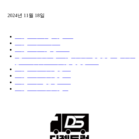
윙바디 3.5톤트럭+화물개별넘버 동시계약손님, 지입정리 인터뷰
2024년 11월 18일
디젤트럭 카테고리
■디젤트럭■ 추천.매물
1168
■디젤트럭스토리
428
■디젤트럭■화물.정보
188
■중고트럭매매 ■중고화물차매매 ■영업용번호판시세 ■
중고트럭가격 ■소식 제공 알뜰정보
149
■디젤트럭■ 허가.진행
128
■디젤트럭■ 계약.상담
126
■디젤트럭■ 운송.정보
121
■디젤트럭■ 매매.매입
69