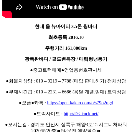
현대 올 뉴마이티 3.5톤 윙바디
최초등록 2016.10
주행거리 161,000km
광폭완바디 / 골드밴특장 / 매립형냉동기
●중고트럭매매●영업용번호판시세
●화물차상담 : 010 – 9219 – 7788 (매입.판매.허가) 전체상담
●부재시긴급 : 010 – 2231 – 6666 (용달.개별.임대) 트럭상담
●오픈●카톡 :
https://open.kakao.com/o/s79o2ugd
●트럭사이트 :
http://DsTruck.net/
●오시는길 : 경기도 안산시 상록구 해양3로15 시그니처타워
2020호(20층)●(방문전 예약필수)●