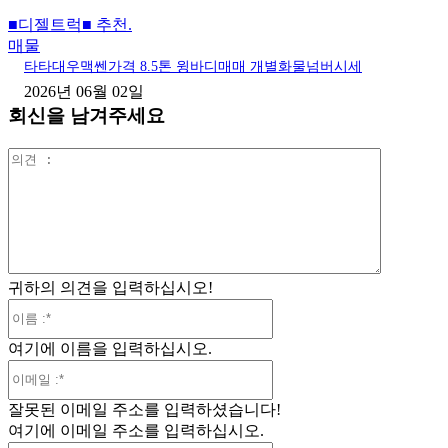
■디젤트럭■ 추천.
매물
타타대우맥쎈가격 8.5톤 윙바디매매 개별화물넘버시세
2026년 06월 02일
회신을 남겨주세요
의
견
:
귀하의 의견을 입력하십시오!
이
름
여기에 이름을 입력하십시오.
:*
이
메
잘못된 이메일 주소를 입력하셨습니다!
일
여기에 이메일 주소를 입력하십시오.
:*