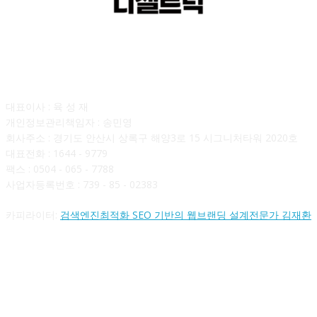
회사소개
대표이사 : 육 성 재
개인정보관리책임자 : 송민영
회사주소 : 경기도 안산시 상록구 해양3로 15 시그니처타워 2020호
대표전화 : 1644 - 9779
팩스 : 0504 - 065 - 7788
사업자등록번호 : 739 - 85 - 02383
카피라이터:
검색엔진최적화 SEO 기반의 웹브랜딩 설계전문가 김재환
FOLLOW US