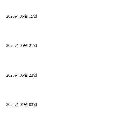
용인 고객님 1.2톤 냉동탑차 영업용번호판 계약 완료
2026년 06월 15일
[김해트럭매매] 3.5톤 윙바디에 개별화물넘버 달고 월 고정 지입료 
후기
2026년 05월 21일
■트럭기사■ 인생.극장
중고트럭매매 유튜브로 실버버튼? 디젤트럭이 해냈습니다 (감동 실화
2025년 05월 23일
1톤운송업 콜바리 4년동안 하시다가 1톤화물차+영업용넘버가격비교
젤트럭으로 정리!
2025년 01월 03일