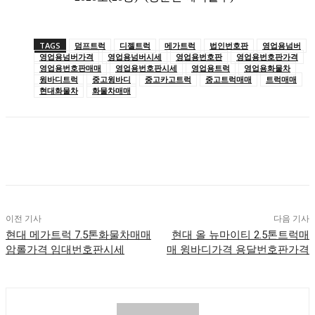
TAGS
덤프트럭
디젤트럭
메가트럭
법인번호판
영업용넘버
영업용넘버가격
영업용넘버시세
영업용번호판
영업용번호판가격
영업용번호판매매
영업용번호판시세
영업용트럭
영업용화물차
윙바디트럭
중고윙바디
중고카고트럭
중고트럭매매
트럭매매
현대화물차
화물차매매
이전 기사
다음 기사
현대 메가트럭 7.5톤화물차매매
현대 올 뉴마이티 2.5톤트럭매
암롤가격 임대번호판시세
매 윙바디가격 용달번호판가격