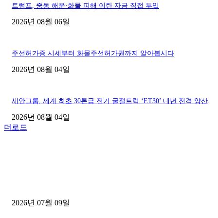
트럼프, 중동 해운·화물 피해 이란 자금 직접 투입
2026년 08월 06일
주선허가증 시세부터 화물주선허가권까지 알아봅시다
2026년 08월 04일
새안그룹, 세계 최초 30톤급 전기 굴절트럭 ‘ET30’ 내년 전격 양산
2026년 08월 04일
더로드
■디젤트럭■ 허가.진행
파주시 1.2톤 카고트럭 용달넘버 구매 완료! 접수까지 신속하게 진행
2026년 07월 09일