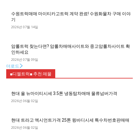
수원트럭매매 마이티카고트럭 계약 완료! 수원화물차 구매 이야
기
2026년 07월 14일
암롤트럭 찾는다면? 암롤차매매사이트와 중고암롤차사이트 확
인하세요
2026년 07월 09일
더로드
■디젤트럭■ 추천.매물
현대 올 뉴마이티시세 3.5톤 냉동탑차매매 물류넘버가격
2026년 06월 02일
현대 트라고 엑시언트가격 25톤 윙바디시세 특수차번호판매매
2026년 06월 02일