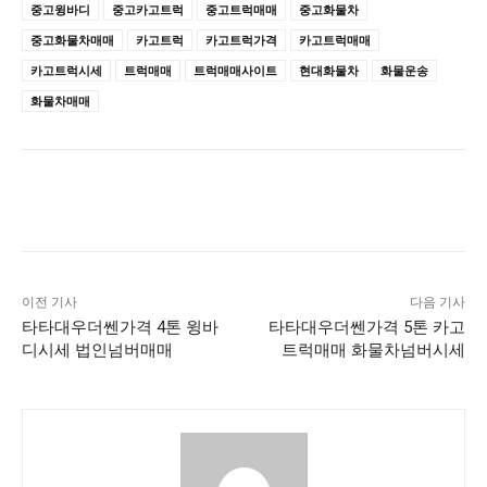
중고윙바디
중고카고트럭
중고트럭매매
중고화물차
중고화물차매매
카고트럭
카고트럭가격
카고트럭매매
카고트럭시세
트럭매매
트럭매매사이트
현대화물차
화물운송
화물차매매
이전 기사
다음 기사
타타대우더쎈가격 4톤 윙바
타타대우더쎈가격 5톤 카고
디시세 법인넘버매매
트럭매매 화물차넘버시세