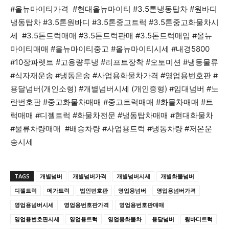
#올뉴마이티가격 #현대올뉴마이티 #3.5톤냉동탑차 #원바디
냉동탑차 #3.5톤원바디 #3.5톤중고트럭 #3.5톤중고화물차시
세 #3.5톤트럭매매 #3.5톤트럭판매 #3.5톤트럭매입 #올뉴
마이티매매 #올뉴마이티중고 #올뉴마이티시세 #내경5800
#10장파렛트 #고용량투냉 #리프트장착 #오토미션 #냉동물류
#식자재운송 #냉동운송 #사업용화물차가격 #영업용번호판 #
용달넘버(개인소형) #개별넘버시세 (개인중형) #임대넘버 #노
란번호판 #중고화물차매매 #중고트럭매매 #화물차매매 #트
럭매매 #디젤트럭 #화물차전문 #냉동탑차매매 #현대화물차
#물류차량매매 #배송차량 #사업용트럭 #냉동차량 #저온운
송시세
TAGS
개별넘버
개별넘버가격
개별넘버시세
개별화물넘버
디젤트럭
메가트럭
법인번호판
영업용넘버
영업용넘버가격
영업용넘버시세
영업용번호판가격
영업용번호판매매
영업용번호판시세
영업용트럭
영업용화물차
용달넘버
윙바디트럭