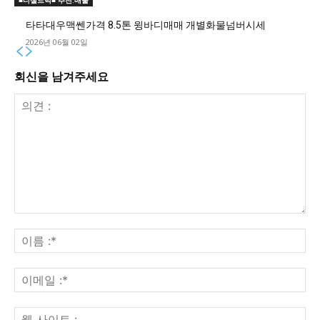
■디젤트럭■ 추천.매물
타타대우맥쎈가격 8.5톤 윙바디매매 개별화물넘버시세
2026년 06월 02일
회신을 남겨주세요
의
견
이
:
름
:*
이
메
일
웹
:*