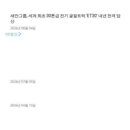
새안그룹, 세계 최초 30톤급 전기 굴절트럭 ‘ET30’ 내년 전격 양
산
2026년 08월 04일
더로드
■디젤트럭■ 허가.진행
파주시 1.2톤 카고트럭 용달넘버 구매 완료! 접수까지 신속하게
진행
2026년 07월 09일
용인 고객님 1.2톤 냉동탑차 영업용번호판 계약 완료
2026년 06월 15일
[김해트럭매매] 3.5톤 윙바디에 개별화물넘버 달고 월 고정 지입
료 탈출한 후기