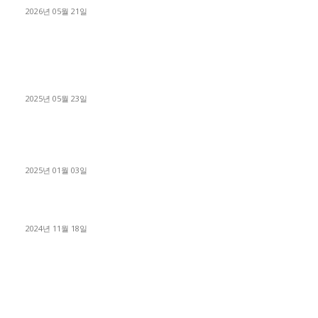
2026년 05월 21일
■트럭기사■ 인생.극장
중고트럭매매 유튜브로 실버버튼? 디젤트럭이 해냈습니다 (감동
실화)
2025년 05월 23일
1톤운송업 콜바리 4년동안 하시다가 1톤화물차+영업용넘버가
격비교후 디젤트럭으로 정리!
2025년 01월 03일
윙바디 3.5톤트럭+화물개별넘버 동시계약손님, 지입정리 인터뷰
2024년 11월 18일
디젤트럭 카테고리
■디젤트럭■ 추천.매물
1168
■디젤트럭스토리
428