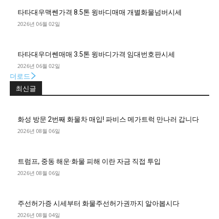
타타대우맥쎈가격 8.5톤 윙바디매매 개별화물넘버시세
2026년 06월 02일
타타대우더쎈매매 3.5톤 윙바디가격 임대번호판시세
2026년 06월 02일
더로드
최신글
화성 방문 2번째 화물차 매입! 파비스 메가트럭 만나러 갑니다
2026년 08월 06일
트럼프, 중동 해운·화물 피해 이란 자금 직접 투입
2026년 08월 06일
주선허가증 시세부터 화물주선허가권까지 알아봅시다
2026년 08월 04일