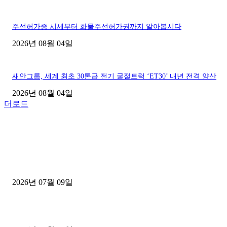
주선허가증 시세부터 화물주선허가권까지 알아봅시다
2026년 08월 04일
새안그룹, 세계 최초 30톤급 전기 굴절트럭 ‘ET30’ 내년 전격 양산
2026년 08월 04일
더로드
■디젤트럭■ 허가.진행
파주시 1.2톤 카고트럭 용달넘버 구매 완료! 접수까지 신속하게 진행
2026년 07월 09일
용인 고객님 1.2톤 냉동탑차 영업용번호판 계약 완료