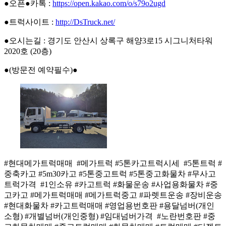
●오픈●카톡 :
https://open.kakao.com/o/s79o2ugd
●트럭사이트 :
http://DsTruck.net/
●오시는길 : 경기도 안산시 상록구 해양3로15 시그니처타워
2020호 (20층)
●(방문전 예약필수)●
#현대메가트럭매매 #메가트럭 #5톤카고트럭시세 #5톤트럭 #
중축카고 #5m30카고 #5톤중고트럭 #5톤중고화물차 #무사고
트럭가격 #1인소유 #카고트럭 #화물운송 #사업용화물차 #중
고카고 #메가트럭매매 #메가트럭중고 #파렛트운송 #장비운송
#현대화물차 #카고트럭매매 #영업용번호판 #용달넘버(개인
소형) #개별넘버(개인중형) #임대넘버가격 #노란번호판 #중