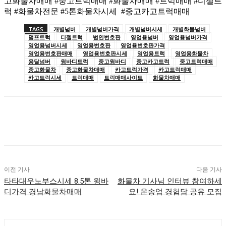
고화물차매매 #중고트럭매매 #화물차매매 #트럭매매 #디젤트
럭 #화물차전문 #5톤화물차시세 #중고카고트럭매매
TAGS
개별넘버
개별넘버가격
개별넘버시세
개별화물넘버
덤프트럭
디젤트럭
법인번호판
영업용넘버
영업용넘버가격
영업용넘버시세
영업용번호판
영업용번호판가격
영업용번호판매매
영업용번호판시세
영업용트럭
영업용화물차
용달넘버
윙바디트럭
중고윙바디
중고카고트럭
중고트럭매매
중고화물차
중고화물차매매
카고트럭가격
카고트럭매매
카고트럭시세
트럭매매
트럭매매사이트
화물차매매
이전 기사
다음 기사
타타대우노부스시세 8.5톤 윙바
화물차 기사님 인터뷰 참여하세
디가격 경남화물차매매
요! 운송업 경험담 공유 모집