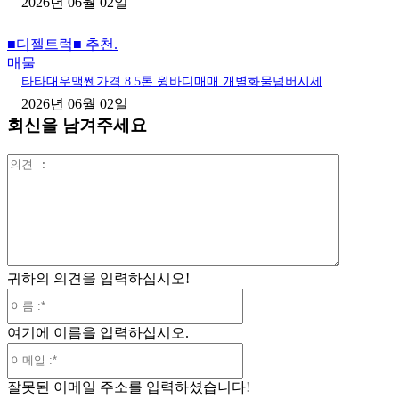
2026년 06월 02일
■디젤트럭■ 추천.
매물
타타대우맥쎈가격 8.5톤 윙바디매매 개별화물넘버시세
2026년 06월 02일
회신을 남겨주세요
의
견
:
귀하의 의견을 입력하십시오!
이
름
여기에 이름을 입력하십시오.
:*
이
메
잘못된 이메일 주소를 입력하셨습니다!
일