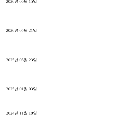
2026년 06월 15일
[김해트럭매매] 3.5톤 윙바디에 개별화물넘버 달고 월 고정 지입료 
후기
2026년 05월 21일
■트럭기사■ 인생.극장
중고트럭매매 유튜브로 실버버튼? 디젤트럭이 해냈습니다 (감동 실화
2025년 05월 23일
1톤운송업 콜바리 4년동안 하시다가 1톤화물차+영업용넘버가격비교
젤트럭으로 정리!
2025년 01월 03일
윙바디 3.5톤트럭+화물개별넘버 동시계약손님, 지입정리 인터뷰
2024년 11월 18일