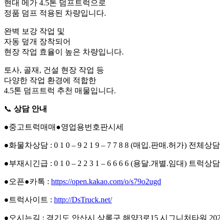
현대 메가 4.5톤 덤프트럭으로
정품 덤프 적용된 차량입니다.
완벽 보강 작업 및
자동 덮개 장착되어
현장 작업 효율이 높은 차량입니다.
토사, 골재, 건설 현장 작업 등
다양한 작업 환경에 적합한
4.5톤 덤프트럭 추천 매물입니다.
📞
상담 안내
●중고트럭매매●영업용번호판시세
●화물차상담 : 0 1 0 – 9 2 1 9 – 7 7 8 8 (매입.판매.허가) 전체상담
●부재시긴급 : 0 1 0 – 2 2 3 1 – 6 6 6 6 (용달.개별.임대) 트럭상담
●오픈●카톡 :
https://open.kakao.com/o/s79o2ugd
●트럭사이트 :
http://DsTruck.net/
●오시는길 : 경기도 안산시 상록구 해양3로15 시그니처타워 2020