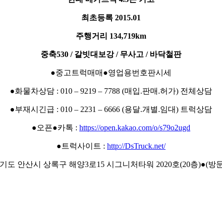
최초등록 2015.01
주행거리 134,719km
중축530 / 갈빗대보강 / 무사고 / 바닥철판
●중고트럭매매●영업용번호판시세
●화물차상담 : 010 – 9219 – 7788 (매입.판매.허가) 전체상담
●부재시긴급 : 010 – 2231 – 6666 (용달.개별.임대) 트럭상담
●오픈●카톡 :
https://open.kakao.com/o/s79o2ugd
●트럭사이트 :
http://DsTruck.net/
경기도 안산시 상록구 해양3로15 시그니처타워 2020호(20층)●(방