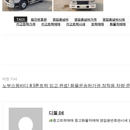
TAGS
법인번호판
영업용넘버
영업용넘버가격
영업용넘버시세
카고트럭가격
카고트럭매매
카고트럭시세
트럭매매
화물차매매
공유하다
이전 기사
노부스윙바디 8.5톤트럭 입고 완료! 화물운송허가권 장착용 차량
디젤 DE
중고트럭매매 중고화물차매매 영업용번호판시세 중