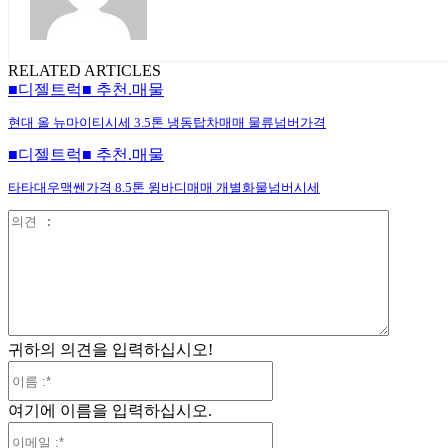
RELATED ARTICLES
■디젤트럭■ 추천.매물
현대 올 뉴마이티시세 3.5톤 냉동탑차매매 물류넘버가격
■디젤트럭■ 추천.매물
타타대우맥쎈가격 8.5톤 윙바디매매 개별화물넘버시세
의
견
:
귀하의 의견을 입력하십시오!
이
름
여기에 이름을 입력하십시오.
:*
이