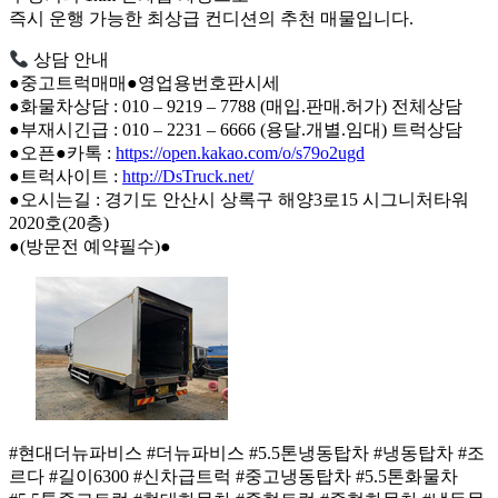
즉시 운행 가능한 최상급 컨디션의 추천 매물입니다.
상담 안내
●중고트럭매매●영업용번호판시세
●화물차상담 : 010 – 9219 – 7788 (매입.판매.허가) 전체상담
●부재시긴급 : 010 – 2231 – 6666 (용달.개별.임대) 트럭상담
●오픈●카톡 :
https://open.kakao.com/o/s79o2ugd
●트럭사이트 :
http://DsTruck.net/
●오시는길 : 경기도 안산시 상록구 해양3로15 시그니처타워
2020호(20층)
●(방문전 예약필수)●
#현대더뉴파비스 #더뉴파비스 #5.5톤냉동탑차 #냉동탑차 #조
르다 #길이6300 #신차급트럭 #중고냉동탑차 #5.5톤화물차