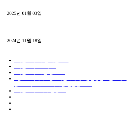
젤트럭으로 정리!
2025년 01월 03일
윙바디 3.5톤트럭+화물개별넘버 동시계약손님, 지입정리 인터뷰
2024년 11월 18일
디젤트럭 카테고리
■디젤트럭■ 추천.매물
1168
■디젤트럭스토리
428
■디젤트럭■화물.정보
188
■중고트럭매매 ■중고화물차매매 ■영업용번호판시세 ■
중고트럭가격 ■소식 제공 알뜰정보
149
■디젤트럭■ 허가.진행
128
■디젤트럭■ 계약.상담
126
■디젤트럭■ 운송.정보
121
■디젤트럭■ 매매.매입
69