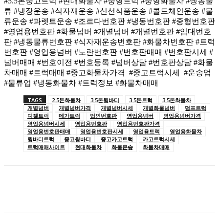
#5.5톤중고트럭 #현대화물차 #중형트럭 #중형화물차 #냉동물
류 #냉장운송 #식자재운송 #신선식품운송 #콜드체인운송 #물
류운송 #파렛트운송 #조르다번호판 #냉동번호판 #중형번호판
#영업용번호판 #화물넘버 #개별넘버 #개별번호판 #임대번호
판 #냉동물류번호판 #식자재운송번호판 #화물차번호판 #트럭
번호판 #영업용넘버 #노란번호판 #번호판매매 #번호판시세 #
넘버매매 #번호이전 #번호등록 #넘버상담 #번호판상담 #화물
차매매 #트럭매매 #중고화물차가격 #중고트럭시세 #운송업
#물류업 #냉동화물차 #트럭정보 #화물차매매
TAGS
2.5톤화물차
3.5톤윙바디
3.5톤트럭
3.5톤화물차
개별넘버
개별넘버가격
개별넘버시세
개별화물넘버
덤프트럭
디젤트럭
메가트럭
법인번호판
영업용넘버
영업용넘버가격
영업용넘버시세
영업용번호판
영업용번호판가격
영업용번호판매매
영업용번호판시세
영업용트럭
영업용화물차
윙바디트럭
중고윙바디
중고카고트럭
카고트럭시세
트럭매매사이트
현대화물차
화물운송
화물차매매