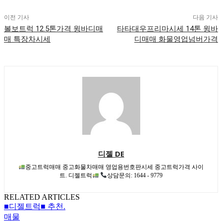
이전 기사
다음 기사
볼보트럭 12.5톤가격 윙바디매
타타대우프리마시세 14톤 윙바
매 특장차시세
디매매 화물영업넘버가격
디젤 DE
중고트럭매매 중고화물차매매 영업용번호판시세 중고트럭가격 사이
트. 디젤트럭
상담문의: 1644 - 9779
RELATED ARTICLES
■디젤트럭■ 추천.
매물