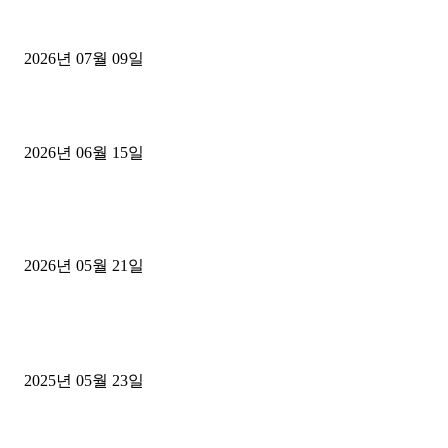
파주시 1.2톤 카고트럭 용달넘버 구매 완료! 접수까지 신속하게 진행
2026년 07월 09일
용인 고객님 1.2톤 냉동탑차 영업용번호판 계약 완료
2026년 06월 15일
[김해트럭매매] 3.5톤 윙바디에 개별화물넘버 달고 월 고정 지입료 
후기
2026년 05월 21일
■트럭기사■ 인생.극장
중고트럭매매 유튜브로 실버버튼? 디젤트럭이 해냈습니다 (감동 실화
2025년 05월 23일
1톤운송업 콜바리 4년동안 하시다가 1톤화물차+영업용넘버가격비교