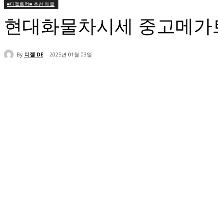
■디젤트럭■ 추천.매물
현대화물차시세 중고메가
By
디젤 DE
2025년 01월 03일
공유하다