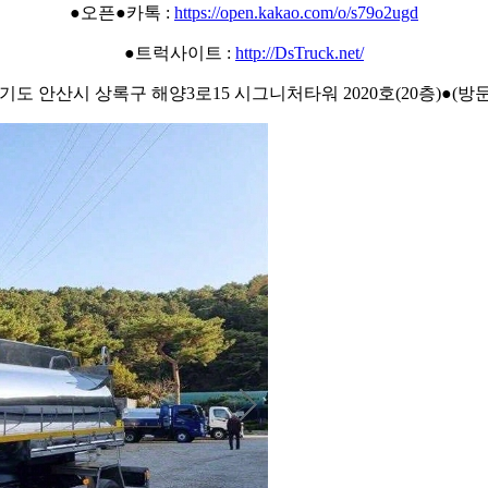
●오픈●카톡 :
https://open.kakao.com/o/s79o2ugd
●트럭사이트 :
http://DsTruck.net/
경기도 안산시 상록구 해양3로15 시그니처타워 2020호(20층)●(방