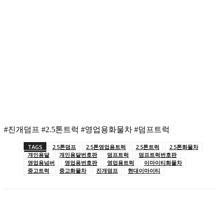
#진개덤프 #2.5톤트럭 #영업용화물차 #덤프트럭
TAGS
2.5톤덤프
2.5톤영업용트럭
2.5톤트럭
2.5톤화물차
개인용달
개인용달번호판
덤프트럭
덤프트럭번호판
영업용넘버
영업용번호판
영업용트럭
이마이티화물차
중고트럭
중고화물차
진개덤프
현대이마이티