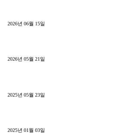
용인 고객님 1.2톤 냉동탑차 영업용번호판 계약 완료
2026년 06월 15일
[김해트럭매매] 3.5톤 윙바디에 개별화물넘버 달고 월 고정 지입료 
후기
2026년 05월 21일
■트럭기사■ 인생.극장
중고트럭매매 유튜브로 실버버튼? 디젤트럭이 해냈습니다 (감동 실화
2025년 05월 23일
1톤운송업 콜바리 4년동안 하시다가 1톤화물차+영업용넘버가격비교
젤트럭으로 정리!
2025년 01월 03일