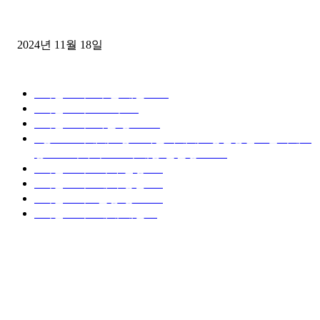
윙바디 3.5톤트럭+화물개별넘버 동시계약손님, 지입정리 인터뷰
2024년 11월 18일
디젤트럭 카테고리
■디젤트럭■ 추천.매물
1168
■디젤트럭스토리
428
■디젤트럭■화물.정보
188
■중고트럭매매 ■중고화물차매매 ■영업용번호판시세 ■
중고트럭가격 ■소식 제공 알뜰정보
149
■디젤트럭■ 허가.진행
128
■디젤트럭■ 계약.상담
126
■디젤트럭■ 운송.정보
121
■디젤트럭■ 매매.매입
69