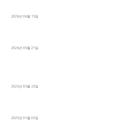
용인 고객님 1.2톤 냉동탑차 영업용번호판 계약 완료
2026년 06월 15일
[김해트럭매매] 3.5톤 윙바디에 개별화물넘버 달고 월 고정 지입
료 탈출한 후기
2026년 05월 21일
■트럭기사■ 인생.극장
중고트럭매매 유튜브로 실버버튼? 디젤트럭이 해냈습니다 (감동
실화)
2025년 05월 23일
1톤운송업 콜바리 4년동안 하시다가 1톤화물차+영업용넘버가
격비교후 디젤트럭으로 정리!
2025년 01월 03일
윙바디 3.5톤트럭+화물개별넘버 동시계약손님, 지입정리 인터뷰