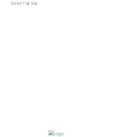
2024년 11월 18일
디젤트럭 카테고리
■디젤트럭■ 추천.매물
1168
■디젤트럭스토리
428
■디젤트럭■화물.정보
188
■중고트럭매매 ■중고화물차매매 ■영업용번호판시세 ■중고트럭가
격 ■소식 제공 알뜰정보
149
■디젤트럭■ 허가.진행
128
■디젤트럭■ 계약.상담
126
■디젤트럭■ 운송.정보
121
■디젤트럭■ 매매.매입
69