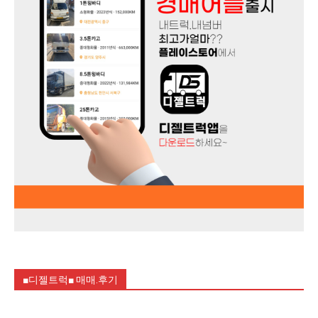
■디젤트럭■ 매매.후기