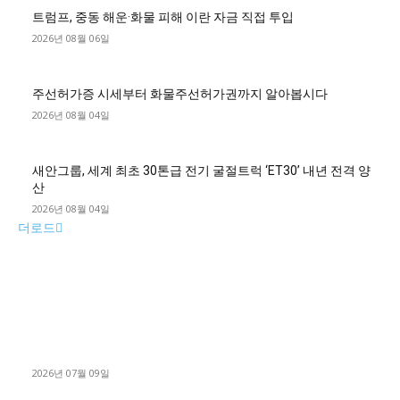
트럼프, 중동 해운·화물 피해 이란 자금 직접 투입
2026년 08월 06일
주선허가증 시세부터 화물주선허가권까지 알아봅시다
2026년 08월 04일
새안그룹, 세계 최초 30톤급 전기 굴절트럭 ‘ET30’ 내년 전격 양
산
2026년 08월 04일
더로드
■디젤트럭■ 허가.진행
파주시 1.2톤 카고트럭 용달넘버 구매 완료! 접수까지 신속하게
진행
2026년 07월 09일