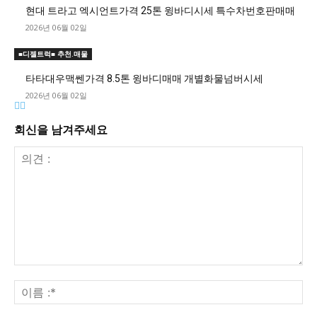
현대 트라고 엑시언트가격 25톤 윙바디시세 특수차번호판매매
2026년 06월 02일
■디젤트럭■ 추천.매물
타타대우맥쎈가격 8.5톤 윙바디매매 개별화물넘버시세
2026년 06월 02일
회신을 남겨주세요
의
견
이
:
름
:*