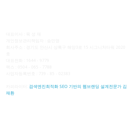
회사소개
대표이사 : 육 성 재
개인정보관리책임자 : 송민영
회사주소 : 경기도 안산시 상록구 해양3로 15 시그니처타워 2020
호
대표전화 : 1644 - 9779
팩스 : 0504 - 065 - 7788
사업자등록번호 : 739 - 85 - 02383
카피라이터:
검색엔진최적화 SEO 기반의 웹브랜딩 설계전문가 김
재환
FOLLOW US