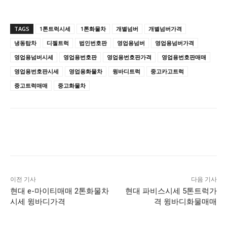
TAGS
1톤트럭시세
1톤화물차
개별넘버
개별넘버가격
냉동탑차
디젤트럭
법인번호판
영업용넘버
영업용넘버가격
영업용넘버시세
영업용번호판
영업용번호판가격
영업용번호판매매
영업용번호판시세
영업용화물차
윙바디트럭
중고카고트럭
중고트럭매매
중고화물차
이전 기사
다음 기사
현대 e-마이티매매 2톤화물차
현대 파비스시세 5톤트럭가
시세 윙바디가격
격 윙바디화물매매