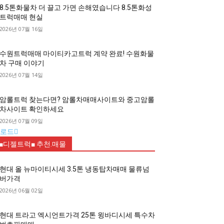
8.5톤화물차 더 끌고 가면 손해였습니다 8.5톤화성
트럭매매 현실
2026년 07월 16일
수원트럭매매 마이티카고트럭 계약 완료! 수원화물
차 구매 이야기
2026년 07월 14일
암롤트럭 찾는다면? 암롤차매매사이트와 중고암롤
차사이트 확인하세요
2026년 07월 09일
로드
■디젤트럭■ 추천.매물
현대 올 뉴마이티시세 3.5톤 냉동탑차매매 물류넘
버가격
2026년 06월 02일
현대 트라고 엑시언트가격 25톤 윙바디시세 특수차