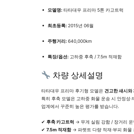
모델명:
타타대우 프리마 5톤 카고트럭
최초등록:
2015년 06월
주행거리:
640,000km
특장/옵션:
고하중 후축 / 7.5m 적재함
차량 상세설명
타타대우 프리마 후기형 모델은
견고한 섀시와 
특히 후축 모델은 고하중 화물 운송 시 안정성
업계에서 꾸준히 높은 평가를 받습니다.
✔
후축 카고트럭
→ 무게 실림 강함 / 장거리 
✔
7.5m 적재함
→ 파렛트 다량 적재·부피 화물