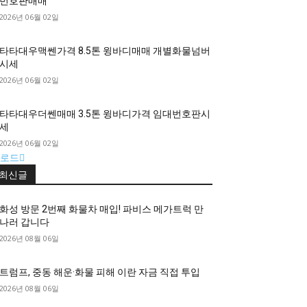
번호판매매
2026년 06월 02일
타타대우맥쎈가격 8.5톤 윙바디매매 개별화물넘버
시세
2026년 06월 02일
타타대우더쎈매매 3.5톤 윙바디가격 임대번호판시
세
2026년 06월 02일
로드
최신글
화성 방문 2번째 화물차 매입! 파비스 메가트럭 만
나러 갑니다
2026년 08월 06일
트럼프, 중동 해운·화물 피해 이란 자금 직접 투입
2026년 08월 06일