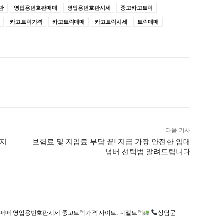
판
영업용번호판매매
영업용번호판시세
중고카고트럭
카고트럭가격
카고트럭매매
카고트럭시세
트럭매매
다음 기사
물지
보험료 및 지입료 부담 끝! 지금 가장 안전한 임대
넘버 선택법 알려드립니다
매매 영업용번호판시세 중고트럭가격 사이트. 디젤트럭
상담문