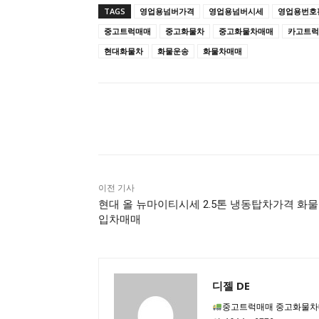
TAGS
영업용넘버가격
영업용넘버시세
영업용번호
중고트럭매매
중고화물차
중고화물차매매
카고트럭
현대화물차
화물운송
화물차매매
공유하다
이전 기사
현대 올 뉴마이티시세 2.5톤 냉동탑차가격 화
입차매매
디젤 DE
중고트럭매매 중고화물차