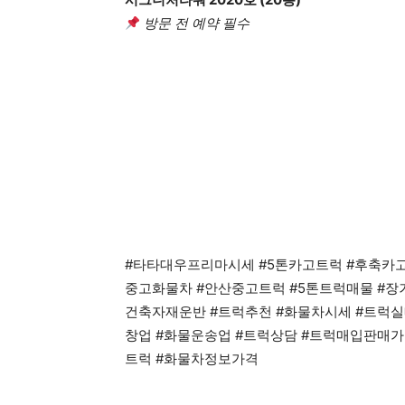
방문 전 예약 필수
#타타대우프리마시세 #5톤카고트럭 #후축카고
중고화물차 #안산중고트럭 #5톤트럭매물 #장거
건축자재운반 #트럭추천 #화물차시세 #트럭실
창업 #화물운송업 #트럭상담 #트럭매입판매가
트럭 #화물차정보가격