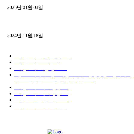
2025년 01월 03일
윙바디 3.5톤트럭+화물개별넘버 동시계약손님, 지입정리 인터뷰
2024년 11월 18일
디젤트럭 카테고리
■디젤트럭■ 추천.매물
1168
■디젤트럭스토리
428
■디젤트럭■화물.정보
188
■중고트럭매매 ■중고화물차매매 ■영업용번호판시세 ■
중고트럭가격 ■소식 제공 알뜰정보
149
■디젤트럭■ 허가.진행
128
■디젤트럭■ 계약.상담
126
■디젤트럭■ 운송.정보
121
■디젤트럭■ 매매.매입
69