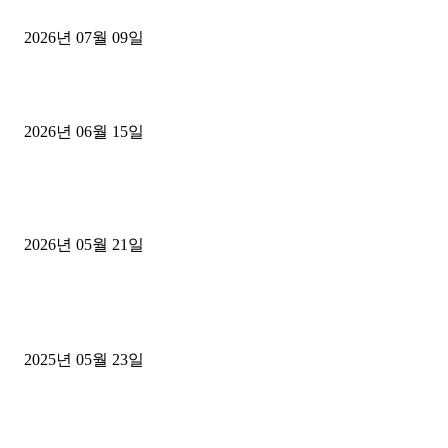
파주시 1.2톤 카고트럭 용달넘버 구매 완료! 접수까지 신속하게 진행
2026년 07월 09일
용인 고객님 1.2톤 냉동탑차 영업용번호판 계약 완료
2026년 06월 15일
[김해트럭매매] 3.5톤 윙바디에 개별화물넘버 달고 월 고정 지입료 
후기
2026년 05월 21일
■트럭기사■ 인생.극장
중고트럭매매 유튜브로 실버버튼? 디젤트럭이 해냈습니다 (감동 실화
2025년 05월 23일
1톤운송업 콜바리 4년동안 하시다가 1톤화물차+영업용넘버가격비교
젤트럭으로 정리!