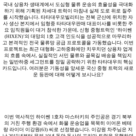
국내 상용차 생태계에서 도심형 물류 운송의 효율성을 극대화
하기 위해 기획된 차세대 트럭이 마침내 실제 도로 위로 질주
를 시작했습니다. 타타대우모빌리티는 전북 군산에 위치한 자
사 생산 본지에서 임형중 타타대우판매 대표이사를 비롯한 주
요 임직원들이 대거 참석한 가운데, 신형 중형트럭인 ‘하이쎈
(HIXEN)’의 대망의 1호 고객 인도식을 성공적으로 마무리하
고 본격적인 전국 물류망 공급 프로토콜을 가동했습니다. 이번
프로젝트는 최근 대형화·고하중화에만 치우치던 상용차 업계
의 흐름 속에서, 실질적인 서민 물류와 골목길 배송을 책임지
는 일반하중 세그먼트를 정밀 공략하기 위한 타타대우의 핵심
카드입니다. 여러분은 기동성을 앞세운 국산 중형 트럭의 새로
운 등판에 대해 어떻게 보시나요?
이번 역사적인 하이쎈 1호차 마스터키의 주인공은 경기 북부
의 거친 주행 환경 속에서 화물 운송업을 묵묵히 이어온 베테
랑 라이더 이강원(63) 씨로 선정됐습니다. 이강원 차주님은 지
난 2015년부터 무려 10년 동안 동사의 프리마 트럭을 운행하며