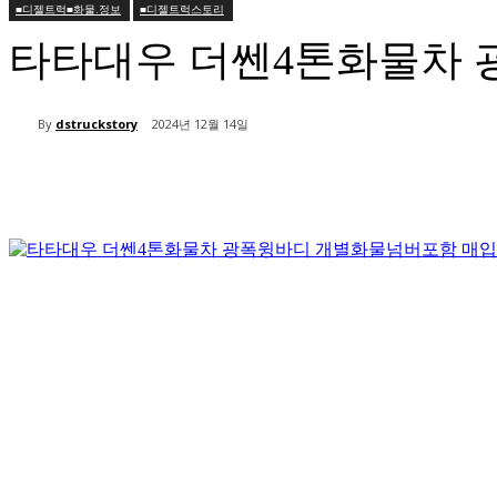
■디젤트럭■화물.정보
■디젤트럭스토리
타타대우 더쎈4톤화물차 
By
dstruckstory
2024년 12월 14일
공유하다