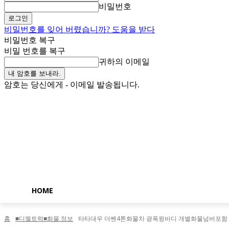
비밀번호
비밀번호를 잊어 버렸습니까? 도움을 받다
비밀번호 복구
비밀 번호를 복구
귀하의 이메일
암호는 당신에게 - 이메일 발송됩니다.
일요일, 8월 9, 2026
로그인 / 가입
Buy now!
HOME
홈
■디젤트럭■화물.정보
타타대우 더쎈4톤화물차 광폭윙바디 개별화물넘버포함