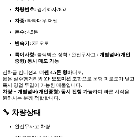
차량번호:
경기95자7852
차종:
타타대우 더쎈
톤수:
4.5톤
변속기:
ZF 오토
특이사항:
블랙박스 장착 / 완전무사고 /
개별넘버(개인
중형) 동시 매도 가능
신차급 컨디션의
더쎈 4.5톤 윙바디
로,
짧은 실주행거리와
ZF 오토미션
조합으로 운행 피로도가 낮고
즉시 영업 투입이 가능한 매물입니다.
차량 + 개별넘버(개인중형) 동시 진행 가능
하여 빠른 시작을
원하시는 분께 적합합니다.
🔧 차량상태
완전무사고 차량