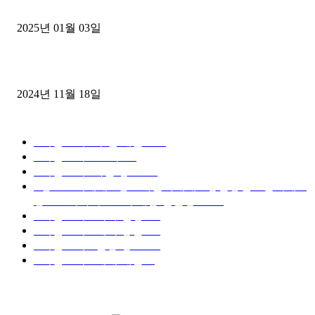
젤트럭으로 정리!
2025년 01월 03일
윙바디 3.5톤트럭+화물개별넘버 동시계약손님, 지입정리 인터뷰
2024년 11월 18일
디젤트럭 카테고리
■디젤트럭■ 추천.매물
1168
■디젤트럭스토리
428
■디젤트럭■화물.정보
188
■중고트럭매매 ■중고화물차매매 ■영업용번호판시세 ■
중고트럭가격 ■소식 제공 알뜰정보
149
■디젤트럭■ 허가.진행
128
■디젤트럭■ 계약.상담
126
■디젤트럭■ 운송.정보
121
■디젤트럭■ 매매.매입
69