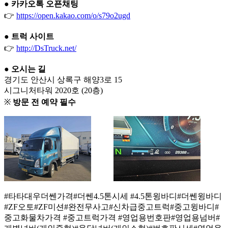
●
카카오톡 오픈채팅
👉
https://open.kakao.com/o/s79o2ugd
●
트럭 사이트
👉
http://DsTruck.net/
●
오시는 길
경기도 안산시 상록구 해양3로 15
시그니처타워 2020호 (20층)
※
방문 전 예약 필수
#타타대우더쎈가격#더쎈4.5톤시세 #4.5톤윙바디#더쎈윙바디
#ZF오토#ZF미션#완전무사고#신차급중고트럭#중고윙바디#
중고화물차가격 #중고트럭가격 #영업용번호판#영업용넘버#