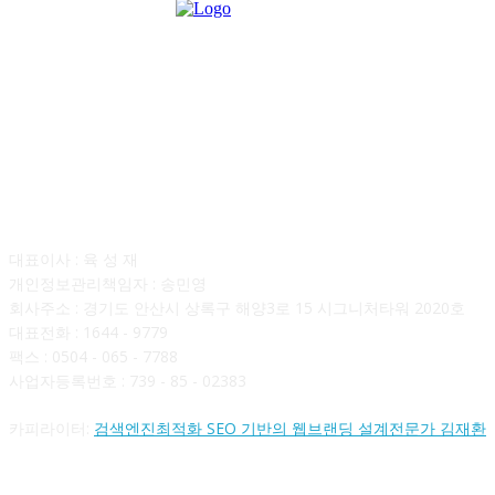
회사소개
대표이사 : 육 성 재
개인정보관리책임자 : 송민영
회사주소 : 경기도 안산시 상록구 해양3로 15 시그니처타워 2020호
대표전화 : 1644 - 9779
팩스 : 0504 - 065 - 7788
사업자등록번호 : 739 - 85 - 02383
카피라이터:
검색엔진최적화 SEO 기반의 웹브랜딩 설계전문가 김재환