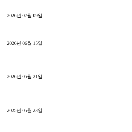
파주시 1.2톤 카고트럭 용달넘버 구매 완료! 접수까지 신속하게 진행
2026년 07월 09일
용인 고객님 1.2톤 냉동탑차 영업용번호판 계약 완료
2026년 06월 15일
[김해트럭매매] 3.5톤 윙바디에 개별화물넘버 달고 월 고정 지입료 
후기
2026년 05월 21일
■트럭기사■ 인생.극장
중고트럭매매 유튜브로 실버버튼? 디젤트럭이 해냈습니다 (감동 실화
2025년 05월 23일
1톤운송업 콜바리 4년동안 하시다가 1톤화물차+영업용넘버가격비교