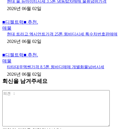
현대 올 뉴마이티시세 3.5톤 냉동탑차매매 물류넘버가격
2026년 06월 02일
■디젤트럭■ 추천.
매물
현대 트라고 엑시언트가격 25톤 윙바디시세 특수차번호판매매
2026년 06월 02일
■디젤트럭■ 추천.
매물
타타대우맥쎈가격 8.5톤 윙바디매매 개별화물넘버시세
2026년 06월 02일
회신을 남겨주세요
의
견
: