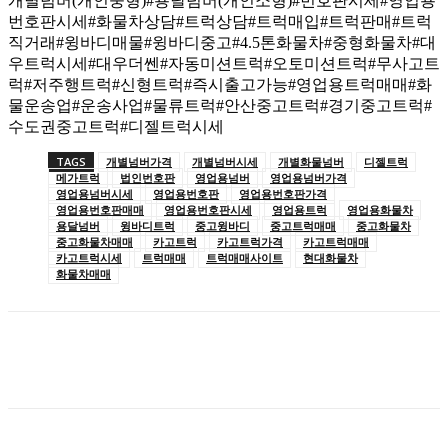
개별넘버(개인중형)#용달넘버(개인소형)#번호판시세#영업용
번호판시세#화물차상담#트럭상담#트럭매입#트럭판매#트럭
직거래#윙바디매물#윙바디중고#4.5톤화물차#중형화물차#대
우트럭시세#대우더쎈#자동미션트럭#오토미션트럭#무사고트
럭#저주행트럭#신형트럭#즉시출고가능#영업용트럭매매#화
물운송업#운송사업#물류트럭#안산중고트럭#경기중고트럭#
수도권중고트럭#디젤트럭시세
TAGS
개별넘버가격
개별넘버시세
개별화물넘버
디젤트럭
메가트럭
법인번호판
영업용넘버
영업용넘버가격
영업용넘버시세
영업용번호판
영업용번호판가격
영업용번호판매매
영업용번호판시세
영업용트럭
영업용화물차
용달넘버
윙바디트럭
중고윙바디
중고트럭매매
중고화물차
중고화물차매매
카고트럭
카고트럭가격
카고트럭매매
카고트럭시세
트럭매매
트럭매매사이트
현대화물차
화물차매매