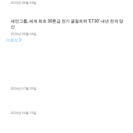
2026년 08월 04일
새안그룹, 세계 최초 30톤급 전기 굴절트럭 ‘ET30’ 내년 전격 양
산
2026년 08월 04일
더로드
■디젤트럭■ 허가.진행
파주시 1.2톤 카고트럭 용달넘버 구매 완료! 접수까지 신속하게
진행
2026년 07월 09일
용인 고객님 1.2톤 냉동탑차 영업용번호판 계약 완료
2026년 06월 15일
[김해트럭매매] 3.5톤 윙바디에 개별화물넘버 달고 월 고정 지입