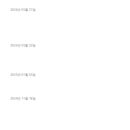
료 탈출한 후기
2026년 05월 21일
■트럭기사■ 인생.극장
중고트럭매매 유튜브로 실버버튼? 디젤트럭이 해냈습니다 (감동
실화)
2025년 05월 23일
1톤운송업 콜바리 4년동안 하시다가 1톤화물차+영업용넘버가
격비교후 디젤트럭으로 정리!
2025년 01월 03일
윙바디 3.5톤트럭+화물개별넘버 동시계약손님, 지입정리 인터뷰
2024년 11월 18일
디젤트럭 카테고리
■디젤트럭■ 추천.매물
1168
■디젤트럭스토리
428