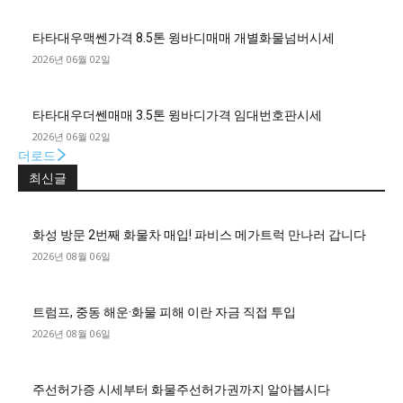
타타대우맥쎈가격 8.5톤 윙바디매매 개별화물넘버시세
2026년 06월 02일
타타대우더쎈매매 3.5톤 윙바디가격 임대번호판시세
2026년 06월 02일
더로드
최신글
화성 방문 2번째 화물차 매입! 파비스 메가트럭 만나러 갑니다
2026년 08월 06일
트럼프, 중동 해운·화물 피해 이란 자금 직접 투입
2026년 08월 06일
주선허가증 시세부터 화물주선허가권까지 알아봅시다