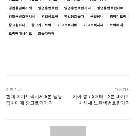
영업용넘버시세
영업용번호판
영업용번호판가격
영업용번호판매매
영업용번호판시세
영업용트럭
영업용화물차
용달넘버
윙바디트럭
중고윙바디
중고카고트럭
카고트럭매매
카고트럭시세
트럭매매
트럭매매사이트
화물차매매
이전 기사
다음 기사
현대 메가트럭시세 8톤 냉동
기아 봉고3매매 1.2톤 바가지
탑차매매 중고트럭가격
차시세 노란색번호판가격