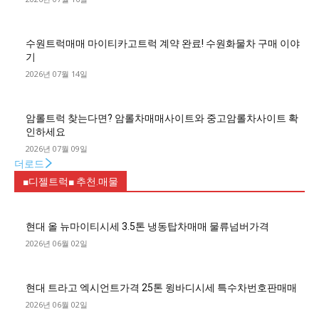
수원트럭매매 마이티카고트럭 계약 완료! 수원화물차 구매 이야
기
2026년 07월 14일
암롤트럭 찾는다면? 암롤차매매사이트와 중고암롤차사이트 확
인하세요
2026년 07월 09일
더로드
■디젤트럭■ 추천.매물
현대 올 뉴마이티시세 3.5톤 냉동탑차매매 물류넘버가격
2026년 06월 02일
현대 트라고 엑시언트가격 25톤 윙바디시세 특수차번호판매매
2026년 06월 02일