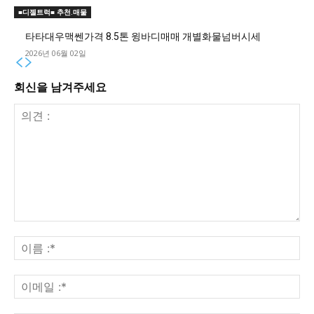
■디젤트럭■ 추천.매물
타타대우맥쎈가격 8.5톤 윙바디매매 개별화물넘버시세
2026년 06월 02일
회신을 남겨주세요
의
견
이
:
름
:*
이
메
일