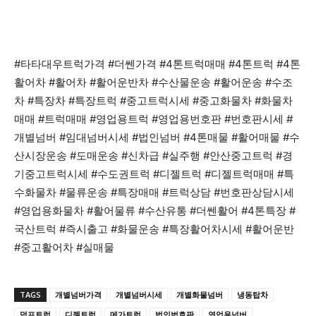
#타타대우트럭가격 #더쎈가격 #4톤트럭매매 #4톤트럭 #4톤
활어차 #활어차 #활어운반차 #수산물운송 #활어운송 #수조
차 #특장차 #특장트럭 #중고트럭시세 #중고화물차 #화물차
매매 #트럭매매 #영업용트럭 #영업용번호판 #번호판시세 #
개별넘버 #임대넘버시세 #법인넘버 #4톤매물 #활어매물 #수
산시장운송 #도매운송 #신차급 #실주행 #안산중고트럭 #경
기중고트럭시세 #수도권트럭 #디젤트럭 #디젤트럭매매 #특
수화물차 #물류운송 #특장매매 #트럭상담 #번호판상담시세
#영업용화물차 #활어물류 #수산유통 #더쎈활어 #4톤특장 #
국산트럭 #즉시출고 #화물운송 #특장활어차시세 #활어운반
#중고활어차 #실매물
TAGS
개별넘버가격
개별넘버시세
개별화물넘버
냉동탑차
덤프트럭
디젤트럭
메가트럭
법인번호판
영업용넘버