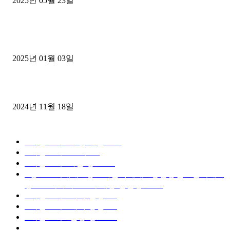
2025년 05월 23일
1톤운송업 콜바리 4년동안 하시다가 1톤화물차+영업용넘버가격비교
젤트럭으로 정리!
2025년 01월 03일
윙바디 3.5톤트럭+화물개별넘버 동시계약손님, 지입정리 인터뷰
2024년 11월 18일
디젤트럭 카테고리
■디젤트럭■ 추천.매물
1168
■디젤트럭스토리
428
■디젤트럭■화물.정보
188
■중고트럭매매 ■중고화물차매매 ■영업용번호판시세 ■
중고트럭가격 ■소식 제공 알뜰정보
149
■디젤트럭■ 허가.진행
128
■디젤트럭■ 계약.상담
126
■디젤트럭■ 운송.정보
121
■디젤트럭■ 매매.매입
69