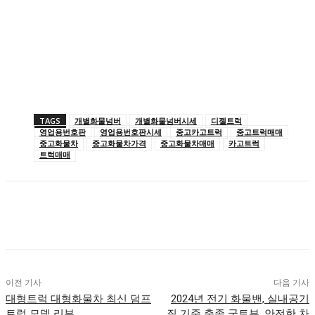
TAGS
개별화물넘버
개별화물넘버시세
디젤트럭
영업용번호판
영업용번호판시세
중고카고트럭
중고트럭매매
중고화물차
중고화물차가격
중고화물차매매
카고트럭
트럭매매
이전 기사
다음 기사
대형트럭 대형화물차 최신 덤프
2024년 전기 화물밴, 실내공기
트럭 모델 리뷰
질 기준 충족 국토부, 안전한 차