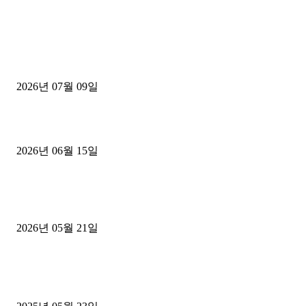
■디젤트럭■ 허가.진행
파주시 1.2톤 카고트럭 용달넘버 구매 완료! 접수까지 신속하게 진행
2026년 07월 09일
용인 고객님 1.2톤 냉동탑차 영업용번호판 계약 완료
2026년 06월 15일
[김해트럭매매] 3.5톤 윙바디에 개별화물넘버 달고 월 고정 지입료 
후기
2026년 05월 21일
■트럭기사■ 인생.극장
중고트럭매매 유튜브로 실버버튼? 디젤트럭이 해냈습니다 (감동 실화