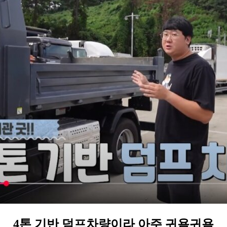
4톤 기반 덤프차량
이라 아주 귀욤귀욤