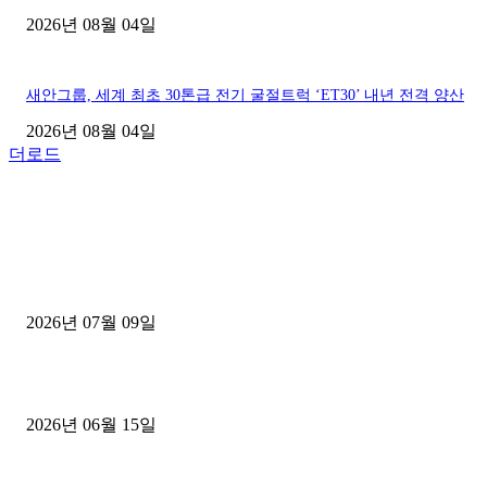
2026년 08월 04일
새안그룹, 세계 최초 30톤급 전기 굴절트럭 ‘ET30’ 내년 전격 양산
2026년 08월 04일
더로드
■디젤트럭■ 허가.진행
파주시 1.2톤 카고트럭 용달넘버 구매 완료! 접수까지 신속하게 진행
2026년 07월 09일
용인 고객님 1.2톤 냉동탑차 영업용번호판 계약 완료
2026년 06월 15일