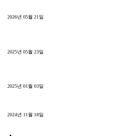
[김해트럭매매] 3.5톤 윙바디에 개별화물넘버 달고 월 고정 지입료 
후기
2026년 05월 21일
■트럭기사■ 인생.극장
중고트럭매매 유튜브로 실버버튼? 디젤트럭이 해냈습니다 (감동 실화
2025년 05월 23일
1톤운송업 콜바리 4년동안 하시다가 1톤화물차+영업용넘버가격비교
젤트럭으로 정리!
2025년 01월 03일
윙바디 3.5톤트럭+화물개별넘버 동시계약손님, 지입정리 인터뷰
2024년 11월 18일
디젤트럭 카테고리
■디젤트럭■ 추천.매물
1168