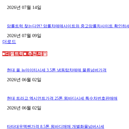
2026년 07월 14일
암롤트럭 찾는다면? 암롤차매매사이트와 중고암롤차사이트 확인하
2026년 07월 09일
더로드
■디젤트럭■ 추천.매물
현대 올 뉴마이티시세 3.5톤 냉동탑차매매 물류넘버가격
2026년 06월 02일
현대 트라고 엑시언트가격 25톤 윙바디시세 특수차번호판매매
2026년 06월 02일
타타대우맥쎈가격 8.5톤 윙바디매매 개별화물넘버시세