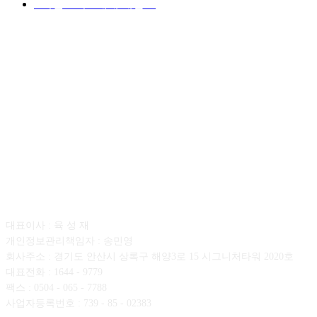
■디젤트럭■ 매매.매입
69
회사소개
대표이사 : 육 성 재
개인정보관리책임자 : 송민영
회사주소 : 경기도 안산시 상록구 해양3로 15 시그니처타워 2020호
대표전화 : 1644 - 9779
팩스 : 0504 - 065 - 7788
사업자등록번호 : 739 - 85 - 02383