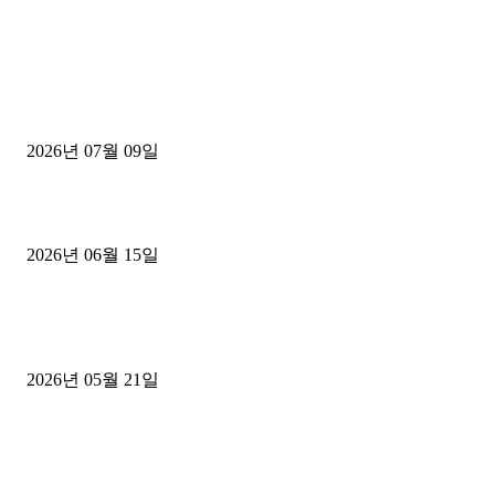
■디젤트럭■ 허가.진행
파주시 1.2톤 카고트럭 용달넘버 구매 완료! 접수까지 신속하게 진행
2026년 07월 09일
용인 고객님 1.2톤 냉동탑차 영업용번호판 계약 완료
2026년 06월 15일
[김해트럭매매] 3.5톤 윙바디에 개별화물넘버 달고 월 고정 지입료 
후기
2026년 05월 21일
■트럭기사■ 인생.극장
중고트럭매매 유튜브로 실버버튼? 디젤트럭이 해냈습니다 (감동 실화