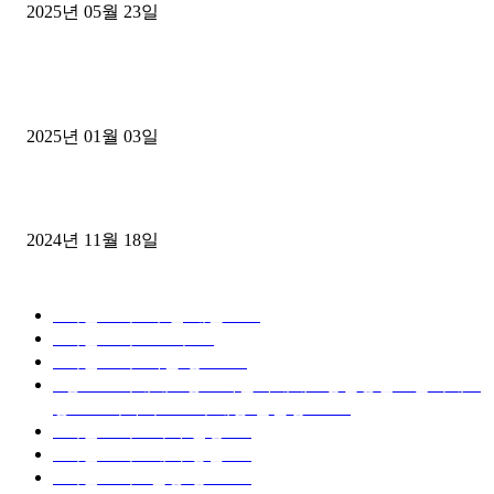
2025년 05월 23일
1톤운송업 콜바리 4년동안 하시다가 1톤화물차+영업용넘버가격비교
젤트럭으로 정리!
2025년 01월 03일
윙바디 3.5톤트럭+화물개별넘버 동시계약손님, 지입정리 인터뷰
2024년 11월 18일
디젤트럭 카테고리
■디젤트럭■ 추천.매물
1168
■디젤트럭스토리
428
■디젤트럭■화물.정보
188
■중고트럭매매 ■중고화물차매매 ■영업용번호판시세 ■
중고트럭가격 ■소식 제공 알뜰정보
149
■디젤트럭■ 허가.진행
128
■디젤트럭■ 계약.상담
126
■디젤트럭■ 운송.정보
121