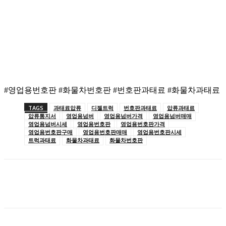
#영업용번호판 #화물차번호판 #번호판과태료 #화물차과태료
TAGS
과태료압류
디젤트럭
번호판과태료
압류과태료
압류통지서
영업용넘버
영업용넘버가격
영업용넘버매매
영업용넘버시세
영업용번호판
영업용번호판가격
영업용번호판구매
영업용번호판매매
영업용번호판시세
트럭과태료
화물차과태료
화물차번호판