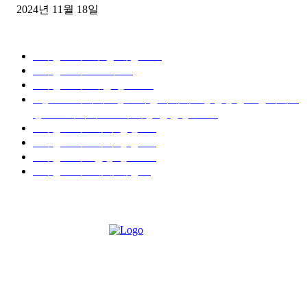
2024년 11월 18일
디젤트럭 카테고리
■디젤트럭■ 추천.매물
1168
■디젤트럭스토리
428
■디젤트럭■화물.정보
188
■중고트럭매매 ■중고화물차매매 ■영업용번호판시세 ■
중고트럭가격 ■소식 제공 알뜰정보
149
■디젤트럭■ 허가.진행
128
■디젤트럭■ 계약.상담
126
■디젤트럭■ 운송.정보
121
■디젤트럭■ 매매.매입
69