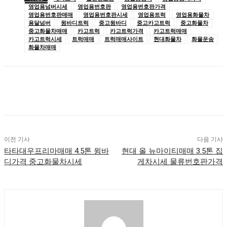
영업용넘버시세
영업용번호판
영업용번호판가격
영업용번호판매매
영업용번호판시세
영업용트럭
영업용화물차
용달넘버
윙바디트럭
중고윙바디
중고카고트럭
중고화물차
중고화물차매매
카고트럭
카고트럭가격
카고트럭매매
카고트럭시세
트럭매매
트럭매매사이트
현대화물차
화물운송
화물차매매
이전 기사
다음 기사
타타대우프리마매매 4.5톤 윙바
현대 올 뉴마이티매매 3.5톤 집
디가격 중고화물차시세
게차시세 물류번호판가격