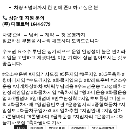
차량 + 넘버까지 한 번에 준비하고 싶은 분
상담 및 지원 문의
(주) 디젤트럭 1644-9779
차량 준비 → 넘버 → 계약 → 첫 운행까지
필요하신 부분을 하나씩 체크하며 도와드립니다.
수도권 요소수 루틴은 장기적으로 운영 안정성이 높은 편이라
지입을 고민하고 계셨다면, 이번 기회에 상담 받아보시는 것도
좋습니다.
#요소수운반 #지입기사모집 #5톤지입 #8톤지입 #8.5톤축차 #
윙바디지입 #수도권지입 #화물지입모집 #팔레트운반 #요소수
운송 #지게차상하차 #체력부담적음 #수도권운송 #고정배차 #
안정적인일감 #화물차지입 #축차지입 #윙바디운송 #화물운송
업 #개별넘버 #임대넘버 #번호판장착 #지입초보환영 #디젤트
럭 #화물차매매 #영업용번호판 #운송업시작 #중형화물차 #지
입정보 #화물차구입가격 #지입차추천 #지입안내 #지입절차
#5톤윙바디 #8톤윙바디 #물류운송 #지입자리 #운송기사 #화
물기사모집 #축차윙바디기사
TAGS
메가트럭
법인번호판
영업용넘버
영업용넘버가격