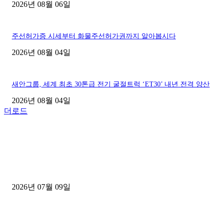
2026년 08월 06일
주선허가증 시세부터 화물주선허가권까지 알아봅시다
2026년 08월 04일
새안그룹, 세계 최초 30톤급 전기 굴절트럭 ‘ET30’ 내년 전격 양산
2026년 08월 04일
더로드
■디젤트럭■ 허가.진행
파주시 1.2톤 카고트럭 용달넘버 구매 완료! 접수까지 신속하게 진행
2026년 07월 09일
용인 고객님 1.2톤 냉동탑차 영업용번호판 계약 완료