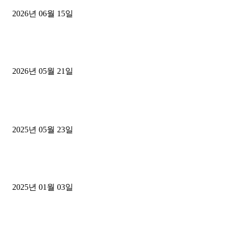
2026년 06월 15일
[김해트럭매매] 3.5톤 윙바디에 개별화물넘버 달고 월 고정 지입료 
후기
2026년 05월 21일
■트럭기사■ 인생.극장
중고트럭매매 유튜브로 실버버튼? 디젤트럭이 해냈습니다 (감동 실화
2025년 05월 23일
1톤운송업 콜바리 4년동안 하시다가 1톤화물차+영업용넘버가격비교
젤트럭으로 정리!
2025년 01월 03일
윙바디 3.5톤트럭+화물개별넘버 동시계약손님, 지입정리 인터뷰