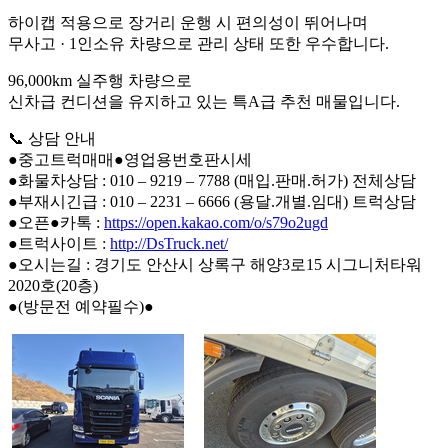
하이캡 적용으로 장거리 운행 시 편의성이 뛰어나며
무사고 · 1인소유 차량으로 관리 상태 또한 우수합니다.
96,000km 실주행 차량으로
신차급 컨디션을 유지하고 있는 특A급 추천 매물입니다.
📞 상담 안내
●중고트럭매매●영업용번호판시세
●화물차상담 : 010 – 9219 – 7788 (매입.판매.허가) 전체상담
●부재시긴급 : 010 – 2231 – 6666 (용달.개별.임대) 트럭상담
●오픈●카톡 :
https://open.kakao.com/o/s79o2ugd
●트럭사이트 :
http://DsTruck.net/
●오시는길 : 경기도 안산시 상록구 해양3로15 시그니처타워
2020호(20층)
●(방문전 예약필수)●