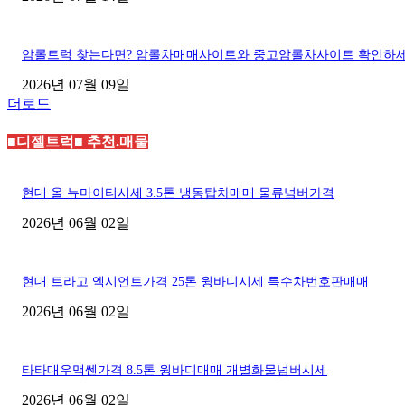
암롤트럭 찾는다면? 암롤차매매사이트와 중고암롤차사이트 확인하
2026년 07월 09일
더로드
■디젤트럭■ 추천.매물
현대 올 뉴마이티시세 3.5톤 냉동탑차매매 물류넘버가격
2026년 06월 02일
현대 트라고 엑시언트가격 25톤 윙바디시세 특수차번호판매매
2026년 06월 02일
타타대우맥쎈가격 8.5톤 윙바디매매 개별화물넘버시세
2026년 06월 02일