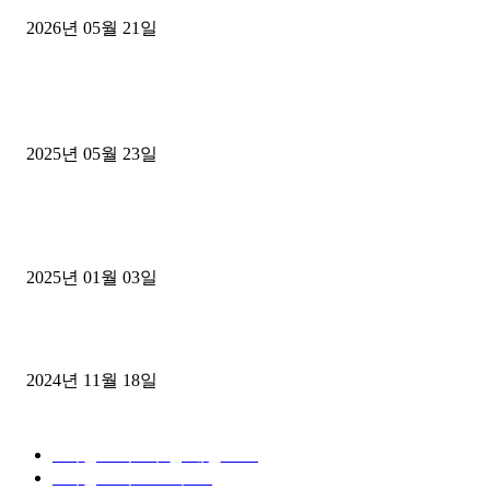
2026년 05월 21일
■트럭기사■ 인생.극장
중고트럭매매 유튜브로 실버버튼? 디젤트럭이 해냈습니다 (감동 실화
2025년 05월 23일
1톤운송업 콜바리 4년동안 하시다가 1톤화물차+영업용넘버가격비교
젤트럭으로 정리!
2025년 01월 03일
윙바디 3.5톤트럭+화물개별넘버 동시계약손님, 지입정리 인터뷰
2024년 11월 18일
디젤트럭 카테고리
■디젤트럭■ 추천.매물
1168
■디젤트럭스토리
428