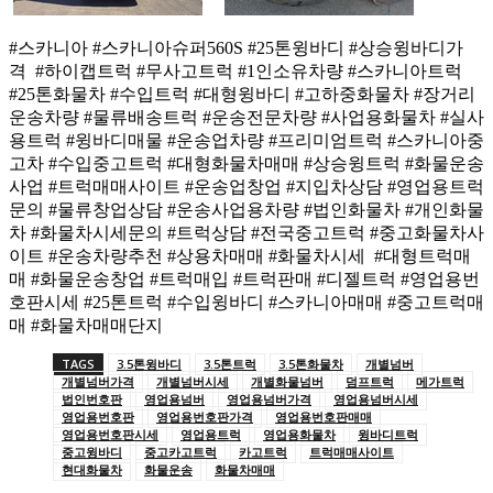
#스카니아 #스카니아슈퍼560S #25톤윙바디 #상승윙바디가
격 #하이캡트럭 #무사고트럭 #1인소유차량 #스카니아트럭
#25톤화물차 #수입트럭 #대형윙바디 #고하중화물차 #장거리
운송차량 #물류배송트럭 #운송전문차량 #사업용화물차 #실사
용트럭 #윙바디매물 #운송업차량 #프리미엄트럭 #스카니아중
고차 #수입중고트럭 #대형화물차매매 #상승윙트럭 #화물운송
사업 #트럭매매사이트 #운송업창업 #지입차상담 #영업용트럭
문의 #물류창업상담 #운송사업용차량 #법인화물차 #개인화물
차 #화물차시세문의 #트럭상담 #전국중고트럭 #중고화물차사
이트 #운송차량추천 #상용차매매 #화물차시세 #대형트럭매
매 #화물운송창업 #트럭매입 #트럭판매 #디젤트럭 #영업용번
호판시세 #25톤트럭 #수입윙바디 #스카니아매매 #중고트럭매
매 #화물차매매단지
TAGS
3.5톤윙바디
3.5톤트럭
3.5톤화물차
개별넘버
개별넘버가격
개별넘버시세
개별화물넘버
덤프트럭
메가트럭
법인번호판
영업용넘버
영업용넘버가격
영업용넘버시세
영업용번호판
영업용번호판가격
영업용번호판매매
영업용번호판시세
영업용트럭
영업용화물차
윙바디트럭
중고윙바디
중고카고트럭
카고트럭
트럭매매사이트
현대화물차
화물운송
화물차매매