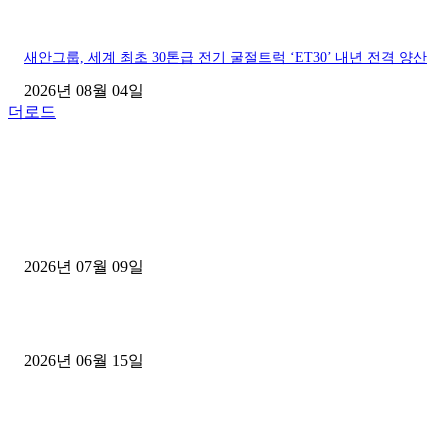
새안그룹, 세계 최초 30톤급 전기 굴절트럭 ‘ET30’ 내년 전격 양산
2026년 08월 04일
더로드
■디젤트럭■ 허가.진행
파주시 1.2톤 카고트럭 용달넘버 구매 완료! 접수까지 신속하게 진행
2026년 07월 09일
용인 고객님 1.2톤 냉동탑차 영업용번호판 계약 완료
2026년 06월 15일
[김해트럭매매] 3.5톤 윙바디에 개별화물넘버 달고 월 고정 지입료 
후기