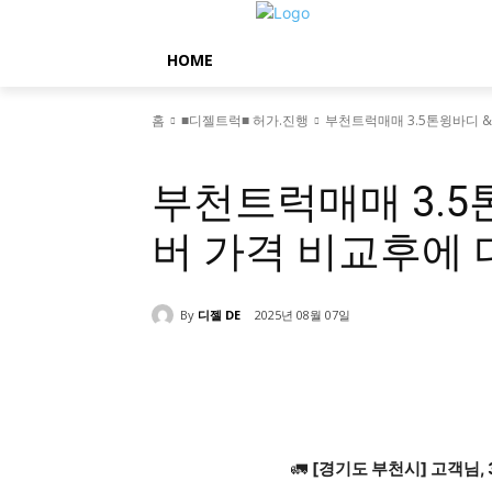
HOME
홈
■디젤트럭■ 허가.진행
부천트럭매매 3.5톤윙바디 
■디젤트럭■ 허가.진행
부천트럭매매 3.5
버 가격 비교후에
By
디젤 DE
2025년 08월 07일
공유하다
🚛
[경기도 부천시] 고객님, 