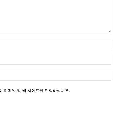
이
름
:*
이
메
일
웹
:*
사
이
, 이메일 및 웹 사이트를 저장하십시오.
트
: