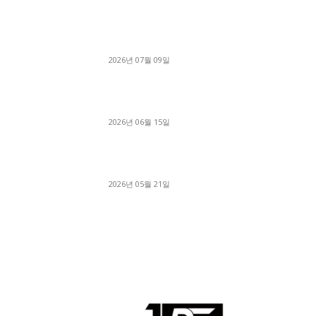
■디젤트럭■ 허가.진행
파주시 1.2톤 카고트럭 용달넘버 구매 완료! 접
지 신속하게 진행
2026년 07월 09일
용인 고객님 1.2톤 냉동탑차 영업용번호판 계약 
료
2026년 06월 15일
[김해트럭매매] 3.5톤 윙바디에 개별화물넘버 
월 고정 지입료 탈출한 후기
2026년 05월 21일
회