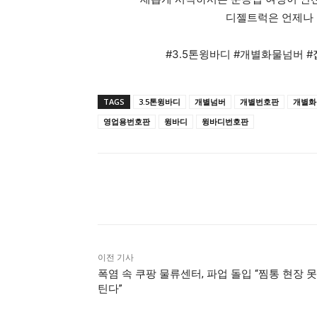
디젤트럭은 언제나 
#3.5톤윙바디 #개별화물넘버
TAGS
3.5톤윙바디
개별넘버
개별번호판
개별화
영업용번호판
윙바디
윙바디번호판
공유하다
이전 기사
폭염 속 쿠팡 물류센터, 파업 돌입 “찜통 현장 못
틴다”