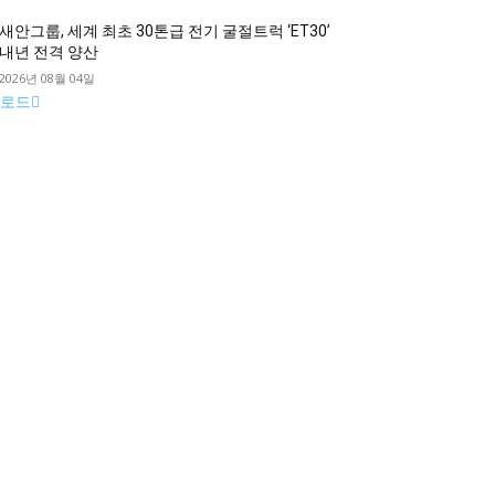
새안그룹, 세계 최초 30톤급 전기 굴절트럭 ‘ET30’
내년 전격 양산
2026년 08월 04일
로드