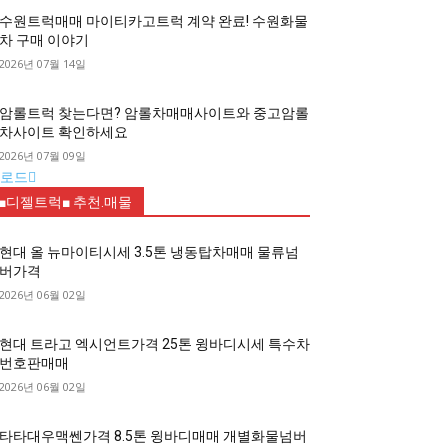
수원트럭매매 마이티카고트럭 계약 완료! 수원화물
차 구매 이야기
2026년 07월 14일
암롤트럭 찾는다면? 암롤차매매사이트와 중고암롤
차사이트 확인하세요
2026년 07월 09일
로드
■디젤트럭■ 추천.매물
현대 올 뉴마이티시세 3.5톤 냉동탑차매매 물류넘
버가격
2026년 06월 02일
현대 트라고 엑시언트가격 25톤 윙바디시세 특수차
번호판매매
2026년 06월 02일
타타대우맥쎈가격 8.5톤 윙바디매매 개별화물넘버