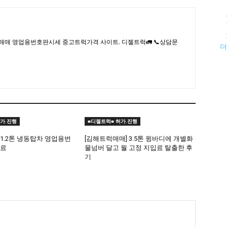
매매 영업용번호판시세 중고트럭가격 사이트. 디젤트럭🚛 📞상담문
더
가.진행
■디젤트럭■ 허가.진행
1.2톤 냉동탑차 영업용번
[김해트럭매매] 3.5톤 윙바디에 개별화
완료
물넘버 달고 월 고정 지입료 탈출한 후
기