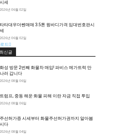
시세
2026년 06월 02일
타타대우더쎈매매 3.5톤 윙바디가격 임대번호판시
세
2026년 06월 02일
로드
최신글
화성 방문 2번째 화물차 매입! 파비스 메가트럭 만
나러 갑니다
2026년 08월 06일
트럼프, 중동 해운·화물 피해 이란 자금 직접 투입
2026년 08월 06일
주선허가증 시세부터 화물주선허가권까지 알아봅
시다
2026년 08월 04일