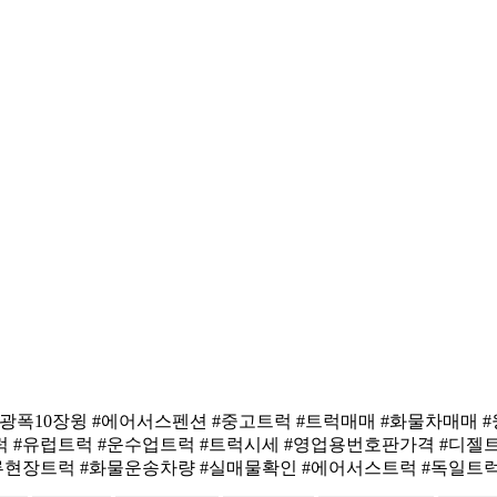
윙 #광폭10장윙 #에어서스펜션 #중고트럭 #트럭매매 #화물차매매
입트럭 #유럽트럭 #운수업트럭 #트럭시세 #영업용번호판가격 #디젤
류현장트럭 #화물운송차량 #실매물확인 #에어서스트럭 #독일트