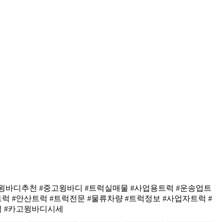
 #윙바디추천 #중고윙바디 #트럭실매물 #사업용트럭 #운송업트
트럭 #안산트럭 #트럭전문 #물류차량 #트럭정보 #사업자트럭 #
럭 #카고윙바디시세