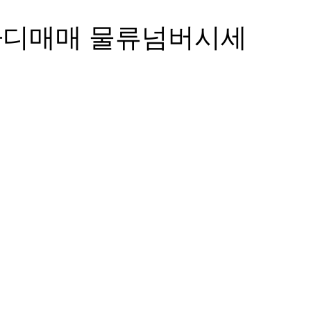
윙바디매매 물류넘버시세