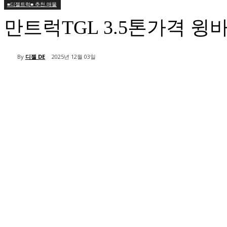
■디젤트럭■ 추천.매물
만트럭TGL 3.5톤가격 
By
디젤 DE
2025년 12월 03일
공유하다