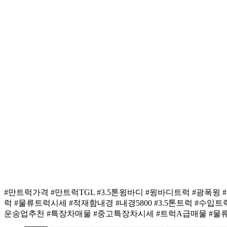
#만트럭가격 #만트럭TGL #3.5톤윙바디 #윙바디트럭 #광폭
럭 #물류트럭시세 #적재함내경 #내경5800 #3.5톤트럭 #수
운송업추천 #특장차매물 #중고특장차시세 #트럭A급매물 #물