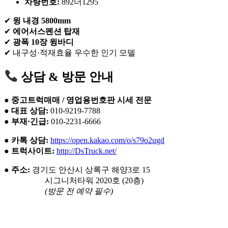
차량번호:
892더1295
✔
윙 내경 5800mm
✔
에어서스펜션 탑재
✔
광폭 10장 윙바디
✔ 내구성·적재효율 우수한 인기 모델
상담 & 방문 안내
●
중고트럭매매 / 영업용번호판 시세 전문
●
대표 상담:
010-9219-7788
●
부재·긴급:
010-2231-6666
●
카톡 상담:
https://open.kakao.com/o/s79o2ugd
●
트럭사이트:
http://DsTruck.net/
●
주소:
경기도 안산시 상록구 해양3로 15
시그니처타워 2020호 (20층)
(방문 전 예약 필수)