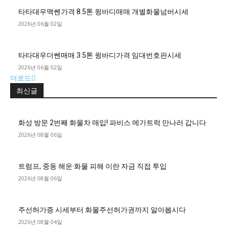
타타대우맥쎈가격 8.5톤 윙바디매매 개별화물넘버시세
2026년 06월 02일
타타대우더쎈매매 3.5톤 윙바디가격 임대번호판시세
2026년 06월 02일
더로드
최신글
화성 방문 2번째 화물차 매입! 파비스 메가트럭 만나러 갑니다
2026년 08월 06일
트럼프, 중동 해운·화물 피해 이란 자금 직접 투입
2026년 08월 06일
주선허가증 시세부터 화물주선허가권까지 알아봅시다
2026년 08월 04일