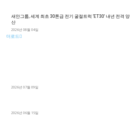
새안그룹, 세계 최초 30톤급 전기 굴절트럭 ‘ET30’ 내년 전격 양
산
2026년 08월 04일
더로드
■디젤트럭■ 허가.진행
파주시 1.2톤 카고트럭 용달넘버 구매 완료! 접수까지 신속하게
진행
2026년 07월 09일
용인 고객님 1.2톤 냉동탑차 영업용번호판 계약 완료
2026년 06월 15일
[김해트럭매매] 3.5톤 윙바디에 개별화물넘버 달고 월 고정 지입
료 탈출한 후기