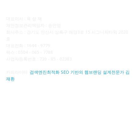
회사소개
대표이사 : 육 성 재
개인정보관리책임자 : 송민영
회사주소 : 경기도 안산시 상록구 해양3로 15 시그니처타워 2020
호
대표전화 : 1644 - 9779
팩스 : 0504 - 065 - 7788
사업자등록번호 : 739 - 85 - 02383
카피라이터:
검색엔진최적화 SEO 기반의 웹브랜딩 설계전문가 김
재환
FOLLOW US