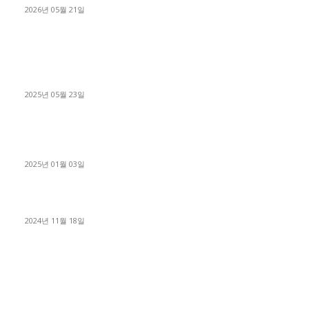
2026년 05월 21일
■트럭기사■ 인생.극장
중고트럭매매 유튜브로 실버버튼? 디젤트럭이 해냈습니다 (감동
실화)
2025년 05월 23일
1톤운송업 콜바리 4년동안 하시다가 1톤화물차+영업용넘버가
격비교후 디젤트럭으로 정리!
2025년 01월 03일
윙바디 3.5톤트럭+화물개별넘버 동시계약손님, 지입정리 인터뷰
2024년 11월 18일
디젤트럭 카테고리
■디젤트럭■ 추천.매물
1168
■디젤트럭스토리
428