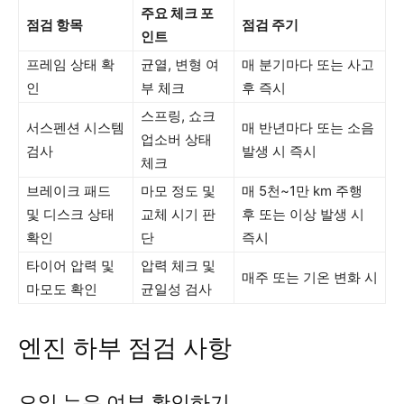
주요 체크 포
점검 항목
점검 주기
인트
프레임 상태 확
균열, 변형 여
매 분기마다 또는 사고
인
부 체크
후 즉시
스프링, 쇼크
서스펜션 시스템
매 반년마다 또는 소음
업소버 상태
검사
발생 시 즉시
체크
브레이크 패드
마모 정도 및
매 5천~1만 km 주행
및 디스크 상태
교체 시기 판
후 또는 이상 발생 시
확인
단
즉시
타이어 압력 및
압력 체크 및
매주 또는 기온 변화 시
마모도 확인
균일성 검사
엔진 하부 점검 사항
오일 누유 여부 확인하기