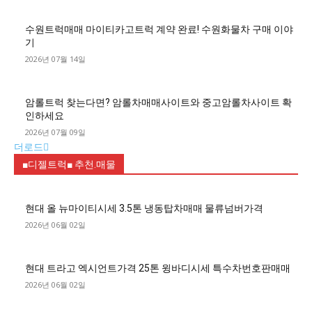
수원트럭매매 마이티카고트럭 계약 완료! 수원화물차 구매 이야
기
2026년 07월 14일
암롤트럭 찾는다면? 암롤차매매사이트와 중고암롤차사이트 확
인하세요
2026년 07월 09일
더로드
■디젤트럭■ 추천.매물
현대 올 뉴마이티시세 3.5톤 냉동탑차매매 물류넘버가격
2026년 06월 02일
현대 트라고 엑시언트가격 25톤 윙바디시세 특수차번호판매매
2026년 06월 02일