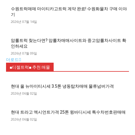
수원트럭매매 마이티카고트럭 계약 완료! 수원화물차 구매 이야
기
2026년 07월 14일
암롤트럭 찾는다면? 암롤차매매사이트와 중고암롤차사이트 확
인하세요
2026년 07월 09일
더로드
■디젤트럭■ 추천.매물
현대 올 뉴마이티시세 3.5톤 냉동탑차매매 물류넘버가격
2026년 06월 02일
현대 트라고 엑시언트가격 25톤 윙바디시세 특수차번호판매매
2026년 06월 02일