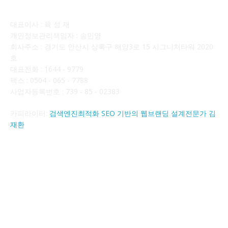
회사소개
대표이사 : 육 성 재
개인정보관리책임자 : 송민영
회사주소 : 경기도 안산시 상록구 해양3로 15 시그니처타워 2020
호
대표전화 : 1644 - 9779
팩스 : 0504 - 065 - 7788
사업자등록번호 : 739 - 85 - 02383
카피라이터:
검색엔진최적화 SEO 기반의 웹브랜딩 설계전문가 김
재환
FOLLOW US