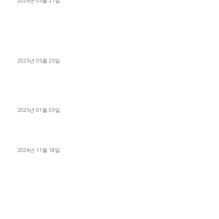
2026년 05월 21일
■트럭기사■ 인생.극장
중고트럭매매 유튜브로 실버버튼? 디젤트럭이 해냈습니다 (감동
실화)
2025년 05월 23일
1톤운송업 콜바리 4년동안 하시다가 1톤화물차+영업용넘버가
격비교후 디젤트럭으로 정리!
2025년 01월 03일
윙바디 3.5톤트럭+화물개별넘버 동시계약손님, 지입정리 인터뷰
2024년 11월 18일
디젤트럭 카테고리
■디젤트럭■ 추천.매물
1168
■디젤트럭스토리
428
■디젤트럭■화물.정보
188