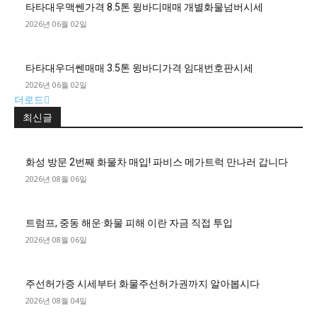
타타대우맥쎈가격 8.5톤 윙바디매매 개별화물넘버시세
2026년 06월 02일
타타대우더쎈매매 3.5톤 윙바디가격 임대번호판시세
2026년 06월 02일
더로드
최신글
화성 방문 2번째 화물차 매입! 파비스 메가트럭 만나러 갑니다
2026년 08월 06일
트럼프, 중동 해운·화물 피해 이란 자금 직접 투입
2026년 08월 06일
주선허가증 시세부터 화물주선허가권까지 알아봅시다
2026년 08월 04일