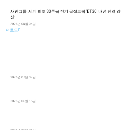
새안그룹, 세계 최초 30톤급 전기 굴절트럭 ‘ET30’ 내년 전격 양
산
2026년 08월 04일
더로드
■디젤트럭■ 허가.진행
파주시 1.2톤 카고트럭 용달넘버 구매 완료! 접수까지 신속하게
진행
2026년 07월 09일
용인 고객님 1.2톤 냉동탑차 영업용번호판 계약 완료
2026년 06월 15일
[김해트럭매매] 3.5톤 윙바디에 개별화물넘버 달고 월 고정 지입
료 탈출한 후기