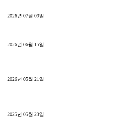
파주시 1.2톤 카고트럭 용달넘버 구매 완료! 접수까지 신속하게 진행
2026년 07월 09일
용인 고객님 1.2톤 냉동탑차 영업용번호판 계약 완료
2026년 06월 15일
[김해트럭매매] 3.5톤 윙바디에 개별화물넘버 달고 월 고정 지입료 
후기
2026년 05월 21일
■트럭기사■ 인생.극장
중고트럭매매 유튜브로 실버버튼? 디젤트럭이 해냈습니다 (감동 실화
2025년 05월 23일
1톤운송업 콜바리 4년동안 하시다가 1톤화물차+영업용넘버가격비교