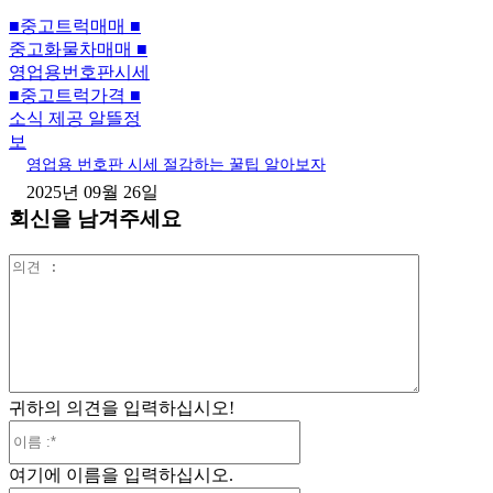
■중고트럭매매 ■
중고화물차매매 ■
영업용번호판시세
■중고트럭가격 ■
소식 제공 알뜰정
보
영업용 번호판 시세 절감하는 꿀팁 알아보자
2025년 09월 26일
회신을 남겨주세요
의
견
:
귀하의 의견을 입력하십시오!
이
름
여기에 이름을 입력하십시오.
:*