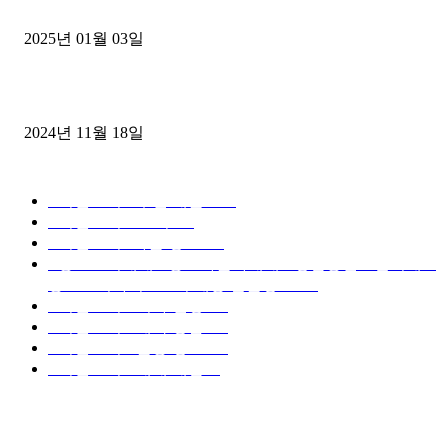
젤트럭으로 정리!
2025년 01월 03일
윙바디 3.5톤트럭+화물개별넘버 동시계약손님, 지입정리 인터뷰
2024년 11월 18일
디젤트럭 카테고리
■디젤트럭■ 추천.매물
1168
■디젤트럭스토리
428
■디젤트럭■화물.정보
188
■중고트럭매매 ■중고화물차매매 ■영업용번호판시세 ■
중고트럭가격 ■소식 제공 알뜰정보
149
■디젤트럭■ 허가.진행
128
■디젤트럭■ 계약.상담
126
■디젤트럭■ 운송.정보
121
■디젤트럭■ 매매.매입
69