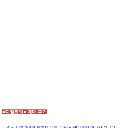
■디젤트럭■ 매매.후기
화성 방문 2번째 화물차 매입! 파비스 메가트럭 만나러 갑니다