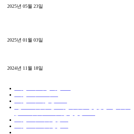
2025년 05월 23일
1톤운송업 콜바리 4년동안 하시다가 1톤화물차+영업용넘버가격비교
젤트럭으로 정리!
2025년 01월 03일
윙바디 3.5톤트럭+화물개별넘버 동시계약손님, 지입정리 인터뷰
2024년 11월 18일
디젤트럭 카테고리
■디젤트럭■ 추천.매물
1168
■디젤트럭스토리
428
■디젤트럭■화물.정보
188
■중고트럭매매 ■중고화물차매매 ■영업용번호판시세 ■
중고트럭가격 ■소식 제공 알뜰정보
149
■디젤트럭■ 허가.진행
128
■디젤트럭■ 계약.상담
126
■디젤트럭■ 운송.정보
121