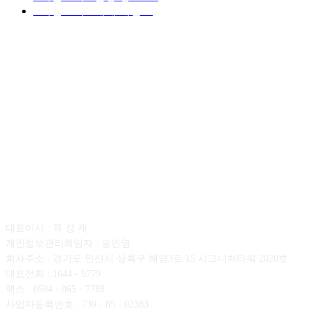
■디젤트럭■ 매매.매입
69
회사소개
대표이사 : 육 성 재
개인정보관리책임자 : 송민영
회사주소 : 경기도 안산시 상록구 해양3로 15 시그니처타워 2020호
대표전화 : 1644 - 9779
팩스 : 0504 - 065 - 7788
사업자등록번호 : 739 - 85 - 02383