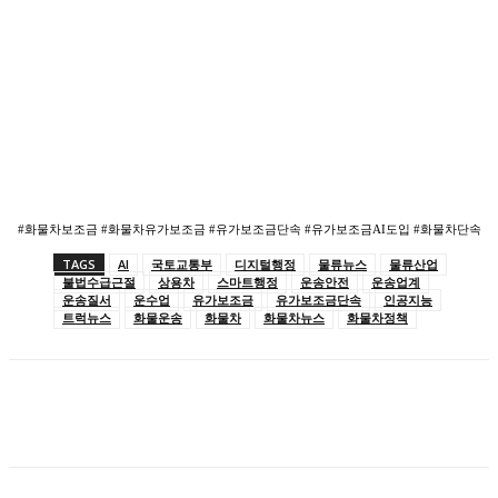
#화물차보조금 #화물차유가보조금 #유가보조금단속 #유가보조금AI도입 #화물차단속
TAGS
AI
국토교통부
디지털행정
물류뉴스
물류산업
불법수급근절
상용차
스마트행정
운송안전
운송업계
운송질서
운수업
유가보조금
유가보조금단속
인공지능
트럭뉴스
화물운송
화물차
화물차뉴스
화물차정책