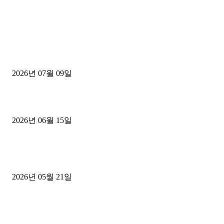
■디젤트럭■ 허가.진행
파주시 1.2톤 카고트럭 용달넘버 구매 완료! 접수까지 신속하게 진행
2026년 07월 09일
용인 고객님 1.2톤 냉동탑차 영업용번호판 계약 완료
2026년 06월 15일
[김해트럭매매] 3.5톤 윙바디에 개별화물넘버 달고 월 고정 지입료 
후기
2026년 05월 21일
■트럭기사■ 인생.극장
중고트럭매매 유튜브로 실버버튼? 디젤트럭이 해냈습니다 (감동 실화