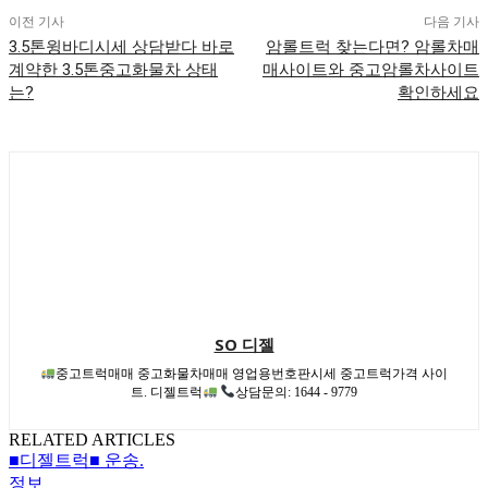
이전 기사
다음 기사
3.5톤윙바디시세 상담받다 바로
암롤트럭 찾는다면? 암롤차매
계약한 3.5톤중고화물차 상태
매사이트와 중고암롤차사이트
는?
확인하세요
SO 디젤
중고트럭매매 중고화물차매매 영업용번호판시세 중고트럭가격 사이
트. 디젤트럭
상담문의: 1644 - 9779
RELATED ARTICLES
■디젤트럭■ 운송.
정보